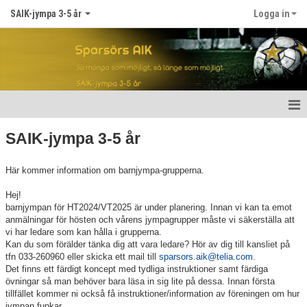
SAIK-jympa 3-5 år
Logga in
Hem
SAIK-jympa 3-5 år
Nyheter
Här kommer information om barnjympa-grupperna.
Kalender
Hej!
barnjympan för HT2024/VT2025 är under planering. Innan vi kan ta emot
Medlemmar
anmälningar för hösten och vårens jympagrupper måste vi säkerställa att
vi har ledare som kan hålla i grupperna.
Kan du som förälder tänka dig att vara ledare? Hör av dig till kansliet på
Bildgalleri
tfn 033-260960 eller skicka ett mail till
sparsors.aik@telia.com
.
Det finns ett färdigt koncept med tydliga instruktioner samt färdiga
Dokument
övningar så man behöver bara läsa in sig lite på dessa. Innan första
tillfället kommer ni också få instruktioner/information av föreningen om hur
Kontakt
jympan funkar.