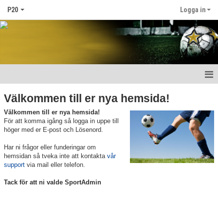
P20
Logga in
Hem
Välkommen till er nya hemsida!
Välkommen till er nya hemsida!
Nyheter
För att komma igång så logga in uppe till
höger med er E-post och Lösenord.
Kalender
Har ni frågor eller funderingar om
Matcher
hemsidan så tveka inte att kontakta
vår
support
via mail eller telefon.
Truppen
Tack för att ni valde SportAdmin
Bildgalleri
Dokument