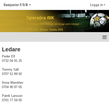
Damjunior F/S/B
Logga in
Hem
Ledare
Nyheter
Peder Elf
0732 04 91 25
Dokument
Tommy Säll
0707 51 89 92
Bildgalleri
Anna Wernklev
0704 90 87 05
Kontakt
Patrik Larsson
0701 77 59 05