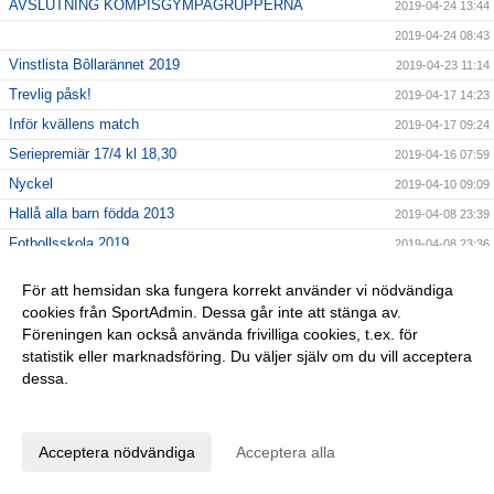
AVSLUTNING KOMPISGYMPAGRUPPERNA
2019-04-24 13:44
2019-04-24 08:43
Vinstlista Bôllarännet 2019
2019-04-23 11:14
Trevlig påsk!
2019-04-17 14:23
Inför kvällens match
2019-04-17 09:24
Seriepremiär 17/4 kl 18,30
2019-04-16 07:59
Nyckel
2019-04-10 09:09
Hallå alla barn födda 2013
2019-04-08 23:39
Fotbollsskola 2019
2019-04-08 23:36
Tjoho, återväxten är säkrad!
2019-04-01 08:58
För att hemsidan ska fungera korrekt använder vi nödvändiga
En sommarhälsning fr 2018
2019-03-28 15:49
cookies från SportAdmin. Dessa går inte att stänga av.
GLÖM EJ!
Föreningen kan också använda frivilliga cookies, t.ex. för
2019-03-26 11:47
statistik eller marknadsföring. Du väljer själv om du vill acceptera
Lagfotografering
2019-03-20 10:00
dessa.
Dagens DM-match SAIK Senior - Borgstena IF
2019-03-20 08:13
Anpassa dina val
INTERSPORT 28/3 kl 16,30-19,30
2019-03-12 14:24
Acceptera nödvändiga
Acceptera alla
Påminner om årsmötet 10/3!
2019-03-06 13:11
25% på Intersport
2019-03-04 10:34