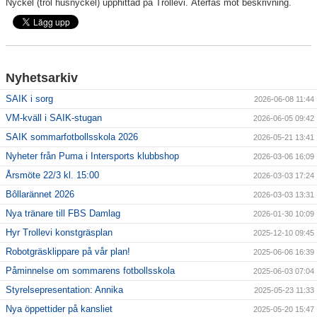
Nyckel (trol husnyckel) upphittad på Trollevi. Återfås mot beskrivning.
För ledare
SAIK-shopen
Nyhetsarkiv
Elljusspår
SAIK i sorg
2026-06-08 11:44
VM-kväll i SAIK-stugan
2026-06-05 09:42
Klubbstugan
SAIK sommarfotbollsskola 2026
2026-05-21 13:41
Bildgalleri
Nyheter från Puma i Intersports klubbshop
2026-03-06 16:09
Årsmöte 22/3 kl. 15:00
2026-03-03 17:24
Stödmedlem
Bôllarännet 2026
2026-03-03 13:31
Nya tränare till FBS Damlag
2026-01-30 10:09
Hyr Trollevi konstgräsplan
2025-12-10 09:45
Robotgräsklippare på vår plan!
2025-06-06 16:39
Påminnelse om sommarens fotbollsskola
2025-06-03 07:04
Styrelsepresentation: Annika
2025-05-23 11:33
Nya öppettider på kansliet
2025-05-20 15:47