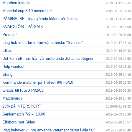
Matchen inställd!
2019-11-12 12:32
Mariedal cup 8-10 november!
2019-11-07 11:33
PÅMINELSE - kvarglömda kläder på Trollevi
2019-11-06 08:39
KVARGLÖMT PÅ SAIK
2019-10-29 13:09
Premiär!
2019-10-29 08:59
Idag fick vi ett brev från vår skånske "Svennis"
2019-10-17 13:13
Elljus
2019-10-16 09:43
Det kom ett mail från vår ordförande Johanna Jörgner
2019-10-09 10:52
Help wanted!
2019-10-02 13:22
Stängt
2019-09-25 14:19
Kommande matcher på Trollevi 8/9 - 6/10
2019-09-25 12:53
Grattis till F/S/B P02/03!
2019-09-23 08:20
Matchvärd?
2019-09-19 14:30
25% på INTERSPORT
2019-09-11 09:32
Seniormatch 7/9 kl 13,00
2019-09-03 10:29
Elfsborg mot Sirius
2019-08-28 10:57
Idag behöver vi inte använda vattenspridaren i alla fall!
2019-08-28 08:48