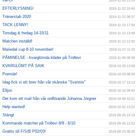
INFO!
2019-11-28 13:25
EFTERLYSNING!
2019-11-22 10:40
Tränarstab 2020
2019-11-21 08:37
TACK LENNY!
2019-11-19 17:50
Torsdag & fredag 14-15/11
2019-11-13 13:49
Matchen inställd!
2019-11-12 12:32
Mariedal cup 8-10 november!
2019-11-07 11:33
PÅMINELSE - kvarglömda kläder på Trollevi
2019-11-06 08:39
KVARGLÖMT PÅ SAIK
2019-10-29 13:09
Premiär!
2019-10-29 08:59
Idag fick vi ett brev från vår skånske "Svennis"
2019-10-17 13:13
Elljus
2019-10-16 09:43
Det kom ett mail från vår ordförande Johanna Jörgner
2019-10-09 10:52
Help wanted!
2019-10-02 13:22
Stängt
2019-09-25 14:19
Kommande matcher på Trollevi 8/9 - 6/10
2019-09-25 12:53
Grattis till F/S/B P02/03!
2019-09-23 08:20