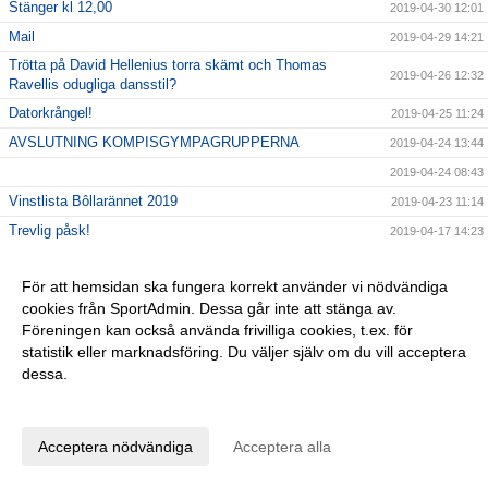
Stänger kl 12,00
2019-04-30 12:01
Mail
2019-04-29 14:21
Trötta på David Hellenius torra skämt och Thomas
2019-04-26 12:32
Ravellis odugliga dansstil?
Datorkrångel!
2019-04-25 11:24
AVSLUTNING KOMPISGYMPAGRUPPERNA
2019-04-24 13:44
2019-04-24 08:43
Vinstlista Bôllarännet 2019
2019-04-23 11:14
Trevlig påsk!
2019-04-17 14:23
Inför kvällens match
2019-04-17 09:24
För att hemsidan ska fungera korrekt använder vi nödvändiga
Seriepremiär 17/4 kl 18,30
2019-04-16 07:59
cookies från SportAdmin. Dessa går inte att stänga av.
Nyckel
2019-04-10 09:09
Föreningen kan också använda frivilliga cookies, t.ex. för
Hallå alla barn födda 2013
2019-04-08 23:39
statistik eller marknadsföring. Du väljer själv om du vill acceptera
dessa.
Fotbollsskola 2019
2019-04-08 23:36
Anpassa dina val
Tjoho, återväxten är säkrad!
2019-04-01 08:58
En sommarhälsning fr 2018
2019-03-28 15:49
Acceptera nödvändiga
Acceptera alla
GLÖM EJ!
2019-03-26 11:47