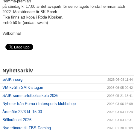
Hemma-premiär!
på söndag kl 17,00 är det avspark för seniorlagets första hemmamatch
2022. Motståndare är BK Spark.
För ledare
Fika finns att köpa i Röda Kiosken.
Entré 50 kr (endast swish)
SAIK-shopen
Välkomna!
Elljusspår
Klubbstugan
Bildgalleri
Nyhetsarkiv
Stödmedlem
SAIK i sorg
2026-06-08 11:44
VM-kväll i SAIK-stugan
2026-06-05 09:42
SAIK sommarfotbollsskola 2026
2026-05-21 13:41
Nyheter från Puma i Intersports klubbshop
2026-03-06 16:09
Årsmöte 22/3 kl. 15:00
2026-03-03 17:24
Bôllarännet 2026
2026-03-03 13:31
Nya tränare till FBS Damlag
2026-01-30 10:09