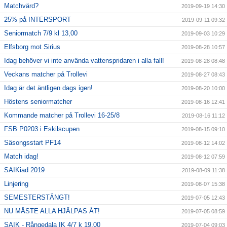
Matchvärd?
2019-09-19 14:30
25% på INTERSPORT
2019-09-11 09:32
Seniormatch 7/9 kl 13,00
2019-09-03 10:29
Elfsborg mot Sirius
2019-08-28 10:57
Idag behöver vi inte använda vattenspridaren i alla fall!
2019-08-28 08:48
Veckans matcher på Trollevi
2019-08-27 08:43
Idag är det äntligen dags igen!
2019-08-20 10:00
Höstens seniormatcher
2019-08-16 12:41
Kommande matcher på Trollevi 16-25/8
2019-08-16 11:12
FSB P0203 i Eskilscupen
2019-08-15 09:10
Säsongsstart PF14
2019-08-12 14:02
Match idag!
2019-08-12 07:59
SAIKiad 2019
2019-08-09 11:38
Linjering
2019-08-07 15:38
SEMESTERSTÄNGT!
2019-07-05 12:43
NU MÅSTE ALLA HJÄLPAS ÅT!
2019-07-05 08:59
SAIK - Rångedala IK 4/7 k 19,00
2019-07-04 09:03