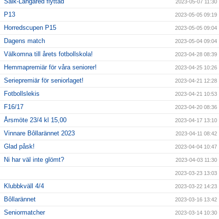
Saik-Långared flyttad
2023-05-07 11:30
P13
2023-05-05 09:19
Horredscupen P15
2023-05-05 09:04
Dagens match
2023-05-04 09:04
Välkomna till årets fotbollskola!
2023-04-28 08:39
Hemmapremiär för våra seniorer!
2023-04-25 10:26
Seriepremiär för seniorlaget!
2023-04-21 12:28
Fotbollslekis
2023-04-21 10:53
F16/17
2023-04-20 08:36
Årsmöte 23/4 kl 15,00
2023-04-17 13:10
Vinnare Bôllarännet 2023
2023-04-11 08:42
Glad påsk!
2023-04-04 10:47
Ni har väl inte glömt?
2023-04-03 11:30
2023-03-23 13:03
Klubbkväll 4/4
2023-03-22 14:23
Bôllarännet
2023-03-16 13:42
Seniormatcher
2023-03-14 10:30