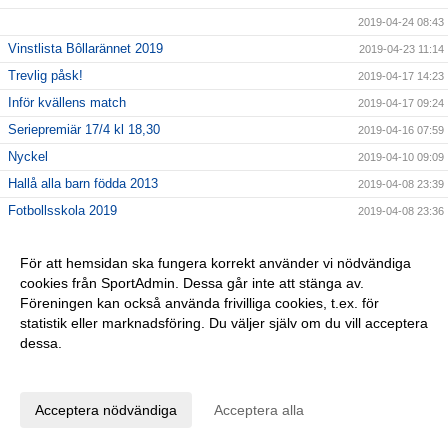
2019-04-24 08:43
Vinstlista Bôllarännet 2019
2019-04-23 11:14
Trevlig påsk!
2019-04-17 14:23
Inför kvällens match
2019-04-17 09:24
Seriepremiär 17/4 kl 18,30
2019-04-16 07:59
Nyckel
2019-04-10 09:09
Hallå alla barn födda 2013
2019-04-08 23:39
Fotbollsskola 2019
2019-04-08 23:36
Tjoho, återväxten är säkrad!
2019-04-01 08:58
För att hemsidan ska fungera korrekt använder vi nödvändiga
En sommarhälsning fr 2018
2019-03-28 15:49
cookies från SportAdmin. Dessa går inte att stänga av.
GLÖM EJ!
2019-03-26 11:47
Föreningen kan också använda frivilliga cookies, t.ex. för
Lagfotografering
2019-03-20 10:00
statistik eller marknadsföring. Du väljer själv om du vill acceptera
dessa.
Dagens DM-match SAIK Senior - Borgstena IF
2019-03-20 08:13
Anpassa dina val
INTERSPORT 28/3 kl 16,30-19,30
2019-03-12 14:24
Påminner om årsmötet 10/3!
2019-03-06 13:11
Acceptera nödvändiga
Acceptera alla
25% på Intersport
2019-03-04 10:34