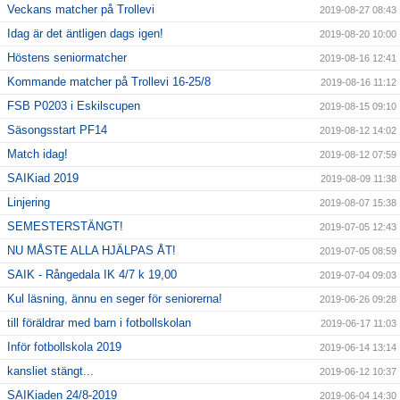
Veckans matcher på Trollevi
2019-08-27 08:43
Idag är det äntligen dags igen!
2019-08-20 10:00
Höstens seniormatcher
2019-08-16 12:41
Kommande matcher på Trollevi 16-25/8
2019-08-16 11:12
FSB P0203 i Eskilscupen
2019-08-15 09:10
Säsongsstart PF14
2019-08-12 14:02
Match idag!
2019-08-12 07:59
SAIKiad 2019
2019-08-09 11:38
Linjering
2019-08-07 15:38
SEMESTERSTÄNGT!
2019-07-05 12:43
NU MÅSTE ALLA HJÄLPAS ÅT!
2019-07-05 08:59
SAIK - Rångedala IK 4/7 k 19,00
2019-07-04 09:03
Kul läsning, ännu en seger för seniorerna!
2019-06-26 09:28
till föräldrar med barn i fotbollskolan
2019-06-17 11:03
Inför fotbollskola 2019
2019-06-14 13:14
kansliet stängt...
2019-06-12 10:37
SAIKiaden 24/8-2019
2019-06-04 14:30