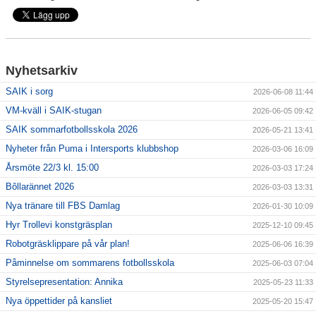
För ledare
SAIK-shopen
Nyhetsarkiv
SAIK i sorg
2026-06-08 11:44
Elljusspår
VM-kväll i SAIK-stugan
2026-06-05 09:42
Klubbstugan
SAIK sommarfotbollsskola 2026
2026-05-21 13:41
Nyheter från Puma i Intersports klubbshop
2026-03-06 16:09
Bildgalleri
Årsmöte 22/3 kl. 15:00
2026-03-03 17:24
Stödmedlem
Bôllarännet 2026
2026-03-03 13:31
Nya tränare till FBS Damlag
2026-01-30 10:09
Hyr Trollevi konstgräsplan
2025-12-10 09:45
Robotgräsklippare på vår plan!
2025-06-06 16:39
Påminnelse om sommarens fotbollsskola
2025-06-03 07:04
Styrelsepresentation: Annika
2025-05-23 11:33
Nya öppettider på kansliet
2025-05-20 15:47