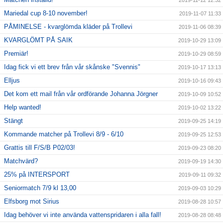
2019-11-12 12:32
Mariedal cup 8-10 november!
2019-11-07 11:33
PÅMINELSE - kvarglömda kläder på Trollevi
2019-11-06 08:39
KVARGLÖMT PÅ SAIK
2019-10-29 13:09
Premiär!
2019-10-29 08:59
Idag fick vi ett brev från vår skånske "Svennis"
2019-10-17 13:13
Elljus
2019-10-16 09:43
Det kom ett mail från vår ordförande Johanna Jörgner
2019-10-09 10:52
Help wanted!
2019-10-02 13:22
Stängt
2019-09-25 14:19
Kommande matcher på Trollevi 8/9 - 6/10
2019-09-25 12:53
Grattis till F/S/B P02/03!
2019-09-23 08:20
Matchvärd?
2019-09-19 14:30
25% på INTERSPORT
2019-09-11 09:32
Seniormatch 7/9 kl 13,00
2019-09-03 10:29
Elfsborg mot Sirius
2019-08-28 10:57
Idag behöver vi inte använda vattenspridaren i alla fall!
2019-08-28 08:48