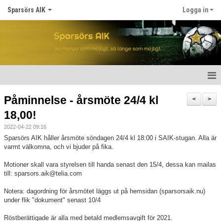
Sparsörs AIK
Logga in
Hem
Påminnelse - årsmöte 24/4 kl
<
>
18,00!
Nyheter
2022-04-22 09:16
Om SAIK
Sparsörs AIK håller årsmöte söndagen 24/4 kl 18:00 i SAIK-stugan. Alla är
varmt välkomna, och vi bjuder på fika.
Våra lag
Motioner skall vara styrelsen till handa senast den 15/4, dessa kan mailas
till: sparsors.aik@telia.com
Kalender
Notera: dagordning för årsmötet läggs ut på hemsidan (sparsorsaik.nu)
Matcher
under flik "dokument" senast 10/4
Röstberättigade är alla med betald medlemsavgift för 2021.
För spelare/barn