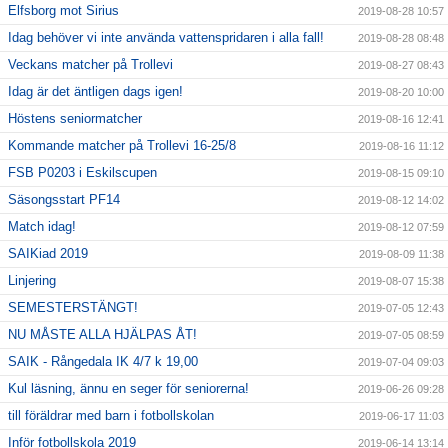
Elfsborg mot Sirius
2019-08-28 10:57
Idag behöver vi inte använda vattenspridaren i alla fall!
2019-08-28 08:48
Veckans matcher på Trollevi
2019-08-27 08:43
Idag är det äntligen dags igen!
2019-08-20 10:00
Höstens seniormatcher
2019-08-16 12:41
Kommande matcher på Trollevi 16-25/8
2019-08-16 11:12
FSB P0203 i Eskilscupen
2019-08-15 09:10
Säsongsstart PF14
2019-08-12 14:02
Match idag!
2019-08-12 07:59
SAIKiad 2019
2019-08-09 11:38
Linjering
2019-08-07 15:38
SEMESTERSTÄNGT!
2019-07-05 12:43
NU MÅSTE ALLA HJÄLPAS ÅT!
2019-07-05 08:59
SAIK - Rångedala IK 4/7 k 19,00
2019-07-04 09:03
Kul läsning, ännu en seger för seniorerna!
2019-06-26 09:28
till föräldrar med barn i fotbollskolan
2019-06-17 11:03
Inför fotbollskola 2019
2019-06-14 13:14