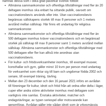
nämnas dessa som i olika grad påverkar svensk fotboll:
Allmänna sammankomster och offentliga tillställningar med fler än 20
För ledare
deltagare inomhus ska enbart ha sittande publik, oavsett om
vaccinationsbevis används eller inte. Utan vaccinationsbevis
begränsas sällskapens storlek till max 8 personer och 1 meters
SAIK-shopen
avstånd mellan sällskap. Här finns ett undantag för religiösa
sammankomster.
Elljusspår
Allmänna sammankomster och offentliga tillställningar med fler än
500 deltagare inomhus kräver vaccinationsbevis och en begränsad
Klubbstugan
storlek på sällskap till max 8 personer samt 1 meters avstånd mellan
sällskap. Allmänna sammankomster och offentliga tillställningar med
Bildgalleri
500 deltagare eller fler kan alltså inte anordnas utan
vaccinationsbevis.
Stödmedlem
För kultur- och fritidsverksamheter inomhus, till exempel museer,
konsthallar och gym, gäller minst 10 kvm per person med undantag
för verksamhet som riktar sig till barn och ungdomar födda 2002 och
senare, till exempel träning, tävling.
Mellan den 23 december och den 16 januari 2021 införs en avrådan
till föreningar för kultur, idrott och fritid från att ordna eller delta i läger,
cuper eller andra större aktiviteter inomhus med deltagare som
vanligtvis inte samlas. Enstaka aktiviteter, matcher och
endagstävlingar, av typen seriespel eller motsvarande kan
genomföras. Avrådan gäller inte sådan idrott som är yrkesmässig.