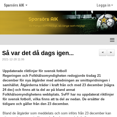
Sparsörs AIK
Logga in
Hem
Så var det då dags igen...
<
>
2021-12-28 11:06
Nyheter
Uppdaterade riktlinjer för svensk fotboll
Om SAIK
Regeringen och Folkhälsomyndigheten redogjorde tisdag 21
december för nya åtgärder med anledningen av smittspridningen i
Våra lag
samhället. Åtgärderna träder i kraft från och med 23 december (några
24 dec) och finns att ta del av på bland annat
Folkhälsomyndighetens webbplats. SvFF har nu uppdaterat riktlinjer
Kalender
för svensk fotboll, vilka finns att ta del av nedan. De ersätter de
tidigare och gäller från den 23 december.
Matcher
Bland de åtgärder som meddelats och som införs från 23 december kan
För spelare/barn