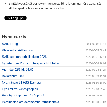
Smittskyddsåtgärder rekommenderas för utbildningar för vuxna, så
att trängsel och stora samlingar undviks.
Nyhetsarkiv
SAIK i sorg
2026-06-08 11:44
VM-kväll i SAIK-stugan
2026-06-05 09:42
SAIK sommarfotbollsskola 2026
2026-05-21 13:41
Nyheter från Puma i Intersports klubbshop
2026-03-06 16:09
Årsmöte 22/3 kl. 15:00
2026-03-03 17:24
Bôllarännet 2026
2026-03-03 13:31
Nya tränare till FBS Damlag
2026-01-30 10:09
Hyr Trollevi konstgräsplan
2025-12-10 09:45
Robotgräsklippare på vår plan!
2025-06-06 16:39
Påminnelse om sommarens fotbollsskola
2025-06-03 07:04