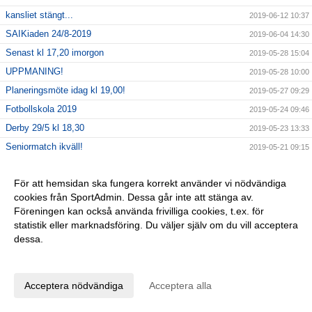
kansliet stängt...
2019-06-12 10:37
SAIKiaden 24/8-2019
2019-06-04 14:30
Senast kl 17,20 imorgon
2019-05-28 15:04
UPPMANING!
2019-05-28 10:00
Planeringsmöte idag kl 19,00!
2019-05-27 09:29
Fotbollskola 2019
2019-05-24 09:46
Derby 29/5 kl 18,30
2019-05-23 13:33
Seniormatch ikväll!
2019-05-21 09:15
Hjälp!?
2019-05-17 13:22
För att hemsidan ska fungera korrekt använder vi nödvändiga
seniormatch
2019-05-16 09:08
cookies från SportAdmin. Dessa går inte att stänga av.
Upphittat!
2019-05-15 13:19
Föreningen kan också använda frivilliga cookies, t.ex. för
Kvällens match!
2019-05-09 08:09
statistik eller marknadsföring. Du väljer själv om du vill acceptera
dessa.
TBT
2019-05-02 10:45
Anpassa dina val
Stänger kl 12,00
2019-04-30 12:01
Mail
2019-04-29 14:21
Acceptera nödvändiga
Acceptera alla
Trötta på David Hellenius torra skämt och Thomas
2019-04-26 12:32
Ravellis odugliga dansstil?