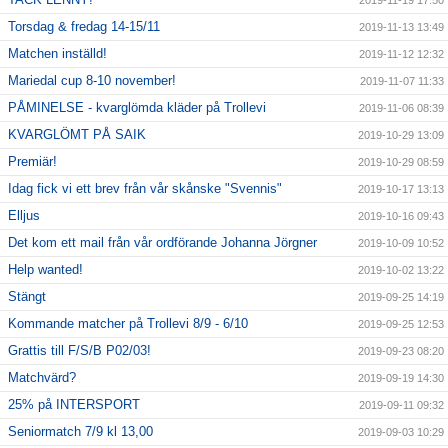
2019-11-19 17:50
Torsdag & fredag 14-15/11
2019-11-13 13:49
Matchen inställd!
2019-11-12 12:32
Mariedal cup 8-10 november!
2019-11-07 11:33
PÅMINELSE - kvarglömda kläder på Trollevi
2019-11-06 08:39
KVARGLÖMT PÅ SAIK
2019-10-29 13:09
Premiär!
2019-10-29 08:59
Idag fick vi ett brev från vår skånske "Svennis"
2019-10-17 13:13
Elljus
2019-10-16 09:43
Det kom ett mail från vår ordförande Johanna Jörgner
2019-10-09 10:52
Help wanted!
2019-10-02 13:22
Stängt
2019-09-25 14:19
Kommande matcher på Trollevi 8/9 - 6/10
2019-09-25 12:53
Grattis till F/S/B P02/03!
2019-09-23 08:20
Matchvärd?
2019-09-19 14:30
25% på INTERSPORT
2019-09-11 09:32
Seniormatch 7/9 kl 13,00
2019-09-03 10:29