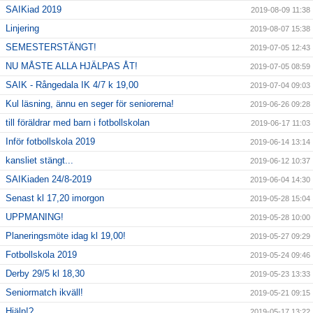
SAIKiad 2019
2019-08-09 11:38
Linjering
2019-08-07 15:38
SEMESTERSTÄNGT!
2019-07-05 12:43
NU MÅSTE ALLA HJÄLPAS ÅT!
2019-07-05 08:59
SAIK - Rångedala IK 4/7 k 19,00
2019-07-04 09:03
Kul läsning, ännu en seger för seniorerna!
2019-06-26 09:28
till föräldrar med barn i fotbollskolan
2019-06-17 11:03
Inför fotbollskola 2019
2019-06-14 13:14
kansliet stängt...
2019-06-12 10:37
SAIKiaden 24/8-2019
2019-06-04 14:30
Senast kl 17,20 imorgon
2019-05-28 15:04
UPPMANING!
2019-05-28 10:00
Planeringsmöte idag kl 19,00!
2019-05-27 09:29
Fotbollskola 2019
2019-05-24 09:46
Derby 29/5 kl 18,30
2019-05-23 13:33
Seniormatch ikväll!
2019-05-21 09:15
Hjälp!?
2019-05-17 13:22