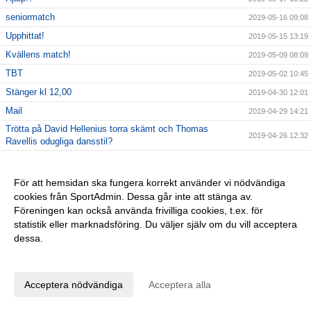
seniormatch
2019-05-16 09:08
Upphittat!
2019-05-15 13:19
Kvällens match!
2019-05-09 08:09
TBT
2019-05-02 10:45
Stänger kl 12,00
2019-04-30 12:01
Mail
2019-04-29 14:21
Trötta på David Hellenius torra skämt och Thomas
2019-04-26 12:32
Ravellis odugliga dansstil?
Datorkrångel!
2019-04-25 11:24
AVSLUTNING KOMPISGYMPAGRUPPERNA
2019-04-24 13:44
För att hemsidan ska fungera korrekt använder vi nödvändiga
cookies från SportAdmin. Dessa går inte att stänga av.
2019-04-24 08:43
Föreningen kan också använda frivilliga cookies, t.ex. för
Vinstlista Bôllarännet 2019
2019-04-23 11:14
statistik eller marknadsföring. Du väljer själv om du vill acceptera
Trevlig påsk!
2019-04-17 14:23
dessa.
Inför kvällens match
2019-04-17 09:24
Anpassa dina val
Seriepremiär 17/4 kl 18,30
2019-04-16 07:59
Acceptera nödvändiga
Acceptera alla
Nyckel
2019-04-10 09:09
Hallå alla barn födda 2013
2019-04-08 23:39