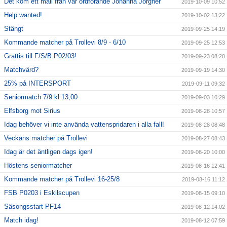
Det kom ett mail från vår ordförande Johanna Jörgner
2019-10-09 10:52
Help wanted!
2019-10-02 13:22
Stängt
2019-09-25 14:19
Kommande matcher på Trollevi 8/9 - 6/10
2019-09-25 12:53
Grattis till F/S/B P02/03!
2019-09-23 08:20
Matchvärd?
2019-09-19 14:30
25% på INTERSPORT
2019-09-11 09:32
Seniormatch 7/9 kl 13,00
2019-09-03 10:29
Elfsborg mot Sirius
2019-08-28 10:57
Idag behöver vi inte använda vattenspridaren i alla fall!
2019-08-28 08:48
Veckans matcher på Trollevi
2019-08-27 08:43
Idag är det äntligen dags igen!
2019-08-20 10:00
Höstens seniormatcher
2019-08-16 12:41
Kommande matcher på Trollevi 16-25/8
2019-08-16 11:12
FSB P0203 i Eskilscupen
2019-08-15 09:10
Säsongsstart PF14
2019-08-12 14:02
Match idag!
2019-08-12 07:59