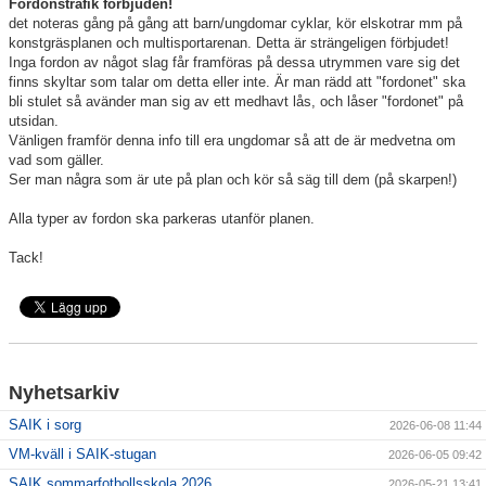
Fordonstrafik förbjuden!
det noteras gång på gång att barn/ungdomar cyklar, kör elskotrar mm på
konstgräsplanen och multisportarenan. Detta är strängeligen förbjudet!
För ledare
Inga fordon av något slag får framföras på dessa utrymmen vare sig det
finns skyltar som talar om detta eller inte.
Är man rädd att "fordonet" ska
SAIK-shopen
bli stulet så avänder man sig av ett medhavt lås, och låser "fordonet" på
utsidan.
Vänligen framför denna info till era ungdomar så att de är medvetna om
Elljusspår
vad som gäller.
Ser man några som är ute på plan och kör så säg till dem (på skarpen!)
Klubbstugan
Alla typer av fordon ska parkeras utanför planen.
Bildgalleri
Tack!
Stödmedlem
Nyhetsarkiv
SAIK i sorg
2026-06-08 11:44
VM-kväll i SAIK-stugan
2026-06-05 09:42
SAIK sommarfotbollsskola 2026
2026-05-21 13:41