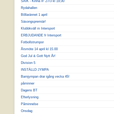
SAIK - Kinna IF 27/3 kl 19,00
Rydahallen
Bôllarännet 1 april
Säsongspremiär!
Klubbkväll m Intersport
ERBJUDANDE fr Intersport
Fotbollstrumpor
Årsmöte 14 april kl 15.00
God Jul & Gott Nytt År!
Division 5
INSTÄLLD JYMPA
Barnjympan drar igång vecka 45!
påminner
Dagens BT
Efterlysning
Påminnelse
Onsdag