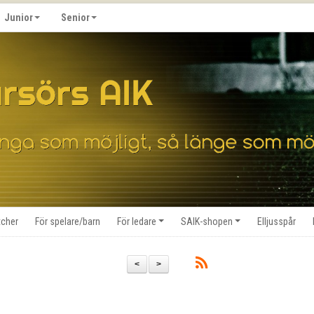
Junior
Senior
cher
För spelare/barn
För ledare
SAIK-shopen
Elljusspår
<
>