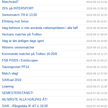
Matchvärd?
2019-09-19 14:30
25% på INTERSPORT
2019-09-11 09:32
Seniormatch 7/9 kl 13,00
2019-09-03 10:29
Elfsborg mot Sirius
2019-08-28 10:57
Idag behöver vi inte använda vattenspridaren i alla fall!
2019-08-28 08:48
Veckans matcher på Trollevi
2019-08-27 08:43
Idag är det äntligen dags igen!
2019-08-20 10:00
Höstens seniormatcher
2019-08-16 12:41
Kommande matcher på Trollevi 16-25/8
2019-08-16 11:12
FSB P0203 i Eskilscupen
2019-08-15 09:10
Säsongsstart PF14
2019-08-12 14:02
Match idag!
2019-08-12 07:59
SAIKiad 2019
2019-08-09 11:38
Linjering
2019-08-07 15:38
SEMESTERSTÄNGT!
2019-07-05 12:43
NU MÅSTE ALLA HJÄLPAS ÅT!
2019-07-05 08:59
SAIK - Rångedala IK 4/7 k 19,00
2019-07-04 09:03