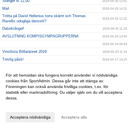
Stänger kl 12,00
2019-04-30 12:01
Mail
2019-04-29 14:21
Trötta på David Hellenius torra skämt och Thomas
2019-04-26 12:32
Ravellis odugliga dansstil?
Datorkrångel!
2019-04-25 11:24
AVSLUTNING KOMPISGYMPAGRUPPERNA
2019-04-24 13:44
2019-04-24 08:43
Vinstlista Bôllarännet 2019
2019-04-23 11:14
Trevlig påsk!
2019-04-17 14:23
Inför kvällens match
2019-04-17 09:24
Seriepremiär 17/4 kl 18,30
För att hemsidan ska fungera korrekt använder vi nödvändiga
2019-04-16 07:59
cookies från SportAdmin. Dessa går inte att stänga av.
Nyckel
2019-04-10 09:09
Föreningen kan också använda frivilliga cookies, t.ex. för
Hallå alla barn födda 2013
2019-04-08 23:39
statistik eller marknadsföring. Du väljer själv om du vill acceptera
dessa.
Fotbollsskola 2019
2019-04-08 23:36
Anpassa dina val
Tjoho, återväxten är säkrad!
2019-04-01 08:58
En sommarhälsning fr 2018
2019-03-28 15:49
Acceptera nödvändiga
Acceptera alla
GLÖM EJ!
2019-03-26 11:47