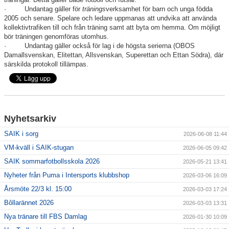
· Undantag gäller för
tränings
verksamhet för barn och unga födda
2005 och senare. Spelare och ledare uppmanas att undvika att använda
För ledare
kollektivtrafiken till och från träning samt att byta om hemma. Om möjligt
bör träningen genomföras utomhus.
SAIK-shopen
· Undantag gäller också för lag i de högsta serierna (OBOS
Damallsvenskan, Elitettan, Allsvenskan, Superettan och Ettan Södra), där
särskilda protokoll tillämpas.
Elljusspår
Klubbstugan
Bildgalleri
Nyhetsarkiv
SAIK i sorg
Stödmedlem
2026-06-08 11:44
VM-kväll i SAIK-stugan
2026-06-05 09:42
SAIK sommarfotbollsskola 2026
2026-05-21 13:41
Nyheter från Puma i Intersports klubbshop
2026-03-06 16:09
Årsmöte 22/3 kl. 15:00
2026-03-03 17:24
Bôllarännet 2026
2026-03-03 13:31
Nya tränare till FBS Damlag
2026-01-30 10:09