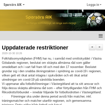
Sparsörs AIK
Logga in
Hem
Uppdaterade restriktioner
<
>
2020-10-30 10:26
Nyheter
Folkhälsomyndigheten (FHM) har nu, i samråd med smittskyddet i Västra
Götalands regionen, beslutat om skärpta allmänna råd som gäller
Om SAIK
omedelbart och i vart fall fram till och med den 17 november. Beslutet
grundar sig i den snabba ökningstakten i spridning av covid-19 i regionen,
Våra lag
vilken gett ett ökat antal intagna i sjukvården och ett ökat antal
utredningar om covid-19 på särskilda boenden.
Vi uppmanar alla fotbollsföreningar i Västergötland att ta sitt ansvar och
Kalender
följa dessa skärpta allmänna råd som – efter förtydliganden från FHM och
Riksidrottsförbundet – innebär följande för fotbollsidrotten i Västergötland:
Matcher
· Föreningar ska under denna period avstå från matcher, inkl.
träningsmatcher och matcher utanför regionen, och gemensamma
träningar. Detta gäller både fotboll och futsal.
För spelare/barn