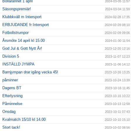
Bôllarännet 1 april
2024-03-05 11:57
Säsongspremiär!
2024-03-04 11:59
Klubbkväll m Intersport
2024-02-28 17:35
ERBJUDANDE fr Intersport
2024-02-28 08:10
Fotbollstrumpor
2024-02-09 09:06
Årsmöte 14 april kl 15.00
2024-01-30 11:54
God Jul & Gott Nytt År!
2023-12-20 12:16
Division 5
2023-11-07 12:23
INSTÄLLD JYMPA
2023-11-06 14:12
Barnjympan drar igång vecka 45!
2023-10-26 13:25
påminner
2023-10-24 13:39
Dagens BT
2023-10-16 11:45
Efterlysning
2023-10-16 10:22
Påminnelse
2023-10-13 12:58
Onsdag
2023-10-11 07:43
Kvalmatch 15/10 kl 14.00
2023-10-10 15:10
Stort tack!
2023-10-02 08:56