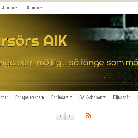
Junior
Senior
cher
För spelare/barn
För ledare
SAIK-shopen
Elljusspår
<
>