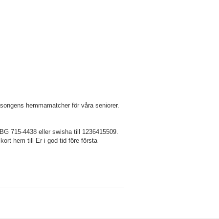
 säsongens hemmamatcher för våra seniorer.
 BG 715-4438 eller swisha till 1236415509.
t hem till Er i god tid före första