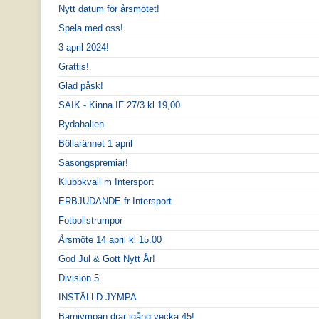
Nytt datum för årsmötet!
Spela med oss!
3 april 2024!
Grattis!
Glad påsk!
SAIK - Kinna IF 27/3 kl 19,00
Rydahallen
Bôllarännet 1 april
Säsongspremiär!
Klubbkväll m Intersport
ERBJUDANDE fr Intersport
Fotbollstrumpor
Årsmöte 14 april kl 15.00
God Jul & Gott Nytt År!
Division 5
INSTÄLLD JYMPA
Barnjympan drar igång vecka 45!