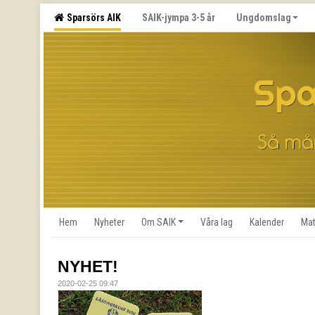
Sparsörs AIK
SAIK-jympa 3-5 år
Ungdomslag
Hem
Nyheter
Om SAIK
Våra lag
Kalender
Mat
NYHET!
2020-02-25 09:47