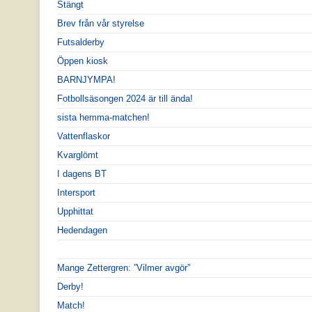
Stängt
Brev från vår styrelse
Futsalderby
Öppen kiosk
BARNJYMPA!
Fotbollsäsongen 2024 är till ända!
sista hemma-matchen!
Vattenflaskor
Kvarglömt
I dagens BT
Intersport
Upphittat
Hedendagen
Mange Zettergren: ”Vilmer avgör”
Derby!
Match!