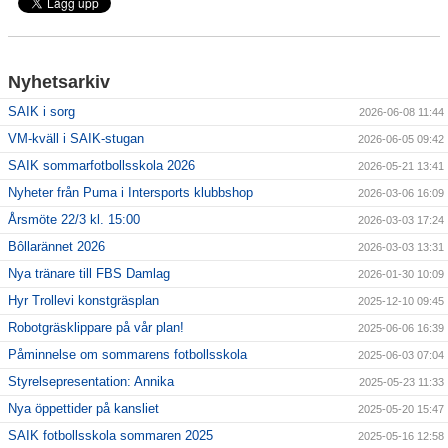
För ledare
Nyhetsarkiv
SAIK-shopen
SAIK i sorg
2026-06-08 11:44
Elljusspår
VM-kväll i SAIK-stugan
2026-06-05 09:42
SAIK sommarfotbollsskola 2026
2026-05-21 13:41
Klubbstugan
Nyheter från Puma i Intersports klubbshop
2026-03-06 16:09
Bildgalleri
Årsmöte 22/3 kl. 15:00
2026-03-03 17:24
Bôllarännet 2026
2026-03-03 13:31
Stödmedlem
Nya tränare till FBS Damlag
2026-01-30 10:09
Hyr Trollevi konstgräsplan
2025-12-10 09:45
Robotgräsklippare på vår plan!
2025-06-06 16:39
Påminnelse om sommarens fotbollsskola
2025-06-03 07:04
Styrelsepresentation: Annika
2025-05-23 11:33
Nya öppettider på kansliet
2025-05-20 15:47
SAIK fotbollsskola sommaren 2025
2025-05-16 12:58