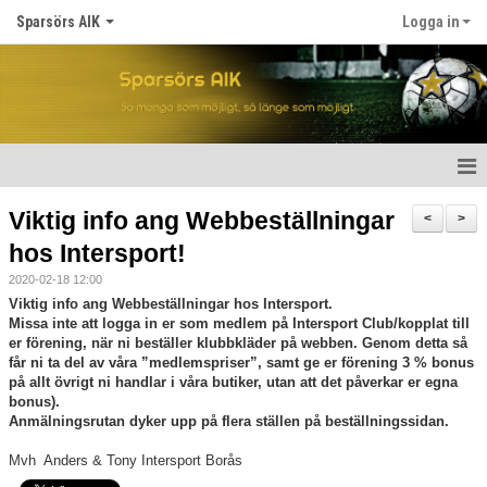
Sparsörs AIK
Logga in
Hem
Viktig info ang Webbeställningar
<
>
hos Intersport!
Nyheter
2020-02-18 12:00
Om SAIK
Viktig info ang Webbeställningar hos Intersport.
Missa inte att logga in er som medlem på Intersport Club/kopplat till
er förening, när ni beställer klubbkläder på webben. Genom detta så
Våra lag
får ni ta del av våra ”medlemspriser”, samt ge er förening 3 % bonus
på allt övrigt ni handlar i våra butiker, utan att det påverkar er egna
Kalender
bonus).
Anmälningsrutan dyker upp på flera ställen på beställningssidan.
Matcher
Mvh Anders & Tony Intersport Borås
För spelare/barn