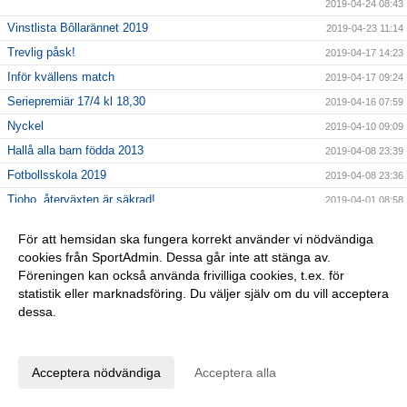
2019-04-24 08:43
Vinstlista Bôllarännet 2019
2019-04-23 11:14
Trevlig påsk!
2019-04-17 14:23
Inför kvällens match
2019-04-17 09:24
Seriepremiär 17/4 kl 18,30
2019-04-16 07:59
Nyckel
2019-04-10 09:09
Hallå alla barn födda 2013
2019-04-08 23:39
Fotbollsskola 2019
2019-04-08 23:36
Tjoho, återväxten är säkrad!
2019-04-01 08:58
En sommarhälsning fr 2018
2019-03-28 15:49
För att hemsidan ska fungera korrekt använder vi nödvändiga
GLÖM EJ!
2019-03-26 11:47
cookies från SportAdmin. Dessa går inte att stänga av.
Lagfotografering
Föreningen kan också använda frivilliga cookies, t.ex. för
2019-03-20 10:00
statistik eller marknadsföring. Du väljer själv om du vill acceptera
Dagens DM-match SAIK Senior - Borgstena IF
2019-03-20 08:13
dessa.
INTERSPORT 28/3 kl 16,30-19,30
2019-03-12 14:24
Anpassa dina val
Påminner om årsmötet 10/3!
2019-03-06 13:11
25% på Intersport
Acceptera nödvändiga
Acceptera alla
2019-03-04 10:34
FOTBOLLSLEKIS
2019-02-27 11:49