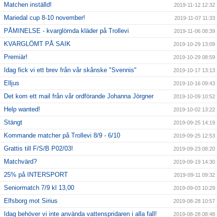
Matchen inställd!
2019-11-12 12:32
Mariedal cup 8-10 november!
2019-11-07 11:33
PÅMINELSE - kvarglömda kläder på Trollevi
2019-11-06 08:39
KVARGLÖMT PÅ SAIK
2019-10-29 13:09
Premiär!
2019-10-29 08:59
Idag fick vi ett brev från vår skånske "Svennis"
2019-10-17 13:13
Elljus
2019-10-16 09:43
Det kom ett mail från vår ordförande Johanna Jörgner
2019-10-09 10:52
Help wanted!
2019-10-02 13:22
Stängt
2019-09-25 14:19
Kommande matcher på Trollevi 8/9 - 6/10
2019-09-25 12:53
Grattis till F/S/B P02/03!
2019-09-23 08:20
Matchvärd?
2019-09-19 14:30
25% på INTERSPORT
2019-09-11 09:32
Seniormatch 7/9 kl 13,00
2019-09-03 10:29
Elfsborg mot Sirius
2019-08-28 10:57
Idag behöver vi inte använda vattenspridaren i alla fall!
2019-08-28 08:48