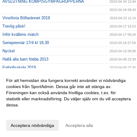
AVSLUTNING KOMPISGYMPAGRUPPERNA
2019-04-24 13:44
2019-04-24 08:43
Vinstlista Bôllarännet 2019
2019-04-23 11:14
Trevlig påsk!
2019-04-17 14:23
Inför kvällens match
2019-04-17 09:24
Seriepremiär 17/4 kl 18,30
2019-04-16 07:59
Nyckel
2019-04-10 09:09
Hallå alla barn födda 2013
2019-04-08 23:39
Fotbollsskola 2019
2019-04-08 23:36
Tjoho, återväxten är säkrad!
2019-04-01 08:58
För att hemsidan ska fungera korrekt använder vi nödvändiga
En sommarhälsning fr 2018
2019-03-28 15:49
cookies från SportAdmin. Dessa går inte att stänga av.
GLÖM EJ!
Föreningen kan också använda frivilliga cookies, t.ex. för
2019-03-26 11:47
statistik eller marknadsföring. Du väljer själv om du vill acceptera
Lagfotografering
2019-03-20 10:00
dessa.
Dagens DM-match SAIK Senior - Borgstena IF
2019-03-20 08:13
Anpassa dina val
INTERSPORT 28/3 kl 16,30-19,30
2019-03-12 14:24
Acceptera nödvändiga
Acceptera alla
Påminner om årsmötet 10/3!
2019-03-06 13:11
25% på Intersport
2019-03-04 10:34