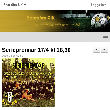
Sparsörs AIK
Logga in
Hem
Seriepremiär 17/4 kl 18,30
<
>
2019-04-16 07:59
Nyheter
Om SAIK
Våra lag
Kalender
Matcher
För spelare/barn