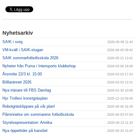
För ledare
SAIK-shopen
Nyhetsarkiv
Elljusspår
SAIK i sorg
2026-06-08 11:44
VM-kväll i SAIK-stugan
2026-06-05 09:42
Klubbstugan
SAIK sommarfotbollsskola 2026
2026-05-21 13:41
Bildgalleri
Nyheter från Puma i Intersports klubbshop
2026-03-06 16:09
Årsmöte 22/3 kl. 15:00
2026-03-03 17:24
Stödmedlem
Bôllarännet 2026
2026-03-03 13:31
Nya tränare till FBS Damlag
2026-01-30 10:09
Hyr Trollevi konstgräsplan
2025-12-10 09:45
Robotgräsklippare på vår plan!
2025-06-06 16:39
Påminnelse om sommarens fotbollsskola
2025-06-03 07:04
Styrelsepresentation: Annika
2025-05-23 11:33
Nya öppettider på kansliet
2025-05-20 15:47