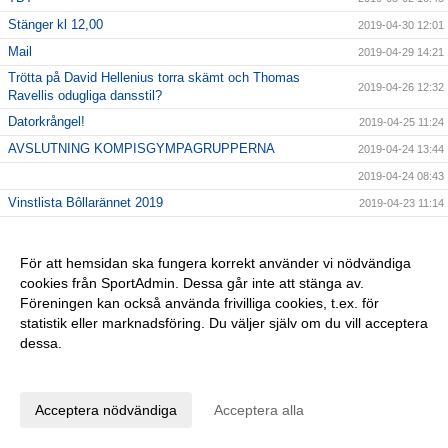
Stänger kl 12,00
2019-04-30 12:01
Mail
2019-04-29 14:21
Trötta på David Hellenius torra skämt och Thomas
2019-04-26 12:32
Ravellis odugliga dansstil?
Datorkrångel!
2019-04-25 11:24
AVSLUTNING KOMPISGYMPAGRUPPERNA
2019-04-24 13:44
2019-04-24 08:43
Vinstlista Bôllarännet 2019
2019-04-23 11:14
Trevlig påsk!
2019-04-17 14:23
Inför kvällens match
2019-04-17 09:24
För att hemsidan ska fungera korrekt använder vi nödvändiga
cookies från SportAdmin. Dessa går inte att stänga av.
Seriepremiär 17/4 kl 18,30
2019-04-16 07:59
Föreningen kan också använda frivilliga cookies, t.ex. för
Nyckel
2019-04-10 09:09
statistik eller marknadsföring. Du väljer själv om du vill acceptera
Hallå alla barn födda 2013
2019-04-08 23:39
dessa.
Fotbollsskola 2019
2019-04-08 23:36
Anpassa dina val
Tjoho, återväxten är säkrad!
2019-04-01 08:58
Acceptera nödvändiga
Acceptera alla
En sommarhälsning fr 2018
2019-03-28 15:49
GLÖM EJ!
2019-03-26 11:47