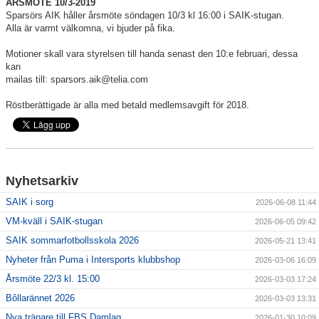
ÅRSMÖTE 10/3-2019
Sparsörs AIK håller årsmöte söndagen 10/3 kl 16:00 i SAIK-stugan.
Alla är varmt välkomna, vi bjuder på fika.
För ledare
Motioner skall vara styrelsen till handa senast den 10:e februari, dessa
SAIK-shopen
kan
mailas till: sparsors.aik@telia.com
Elljusspår
Röstberättigade är alla med betald medlemsavgift för 2018.
Klubbstugan
Bildgalleri
Nyhetsarkiv
Stödmedlem
SAIK i sorg
2026-06-08 11:44
VM-kväll i SAIK-stugan
2026-06-05 09:42
SAIK sommarfotbollsskola 2026
2026-05-21 13:41
Nyheter från Puma i Intersports klubbshop
2026-03-06 16:09
Årsmöte 22/3 kl. 15:00
2026-03-03 17:24
Bôllarännet 2026
2026-03-03 13:31
Nya tränare till FBS Damlag
2026-01-30 10:09