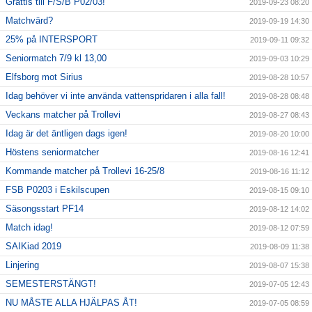
Grattis till F/S/B P02/03!
2019-09-23 08:20
Matchvärd?
2019-09-19 14:30
25% på INTERSPORT
2019-09-11 09:32
Seniormatch 7/9 kl 13,00
2019-09-03 10:29
Elfsborg mot Sirius
2019-08-28 10:57
Idag behöver vi inte använda vattenspridaren i alla fall!
2019-08-28 08:48
Veckans matcher på Trollevi
2019-08-27 08:43
Idag är det äntligen dags igen!
2019-08-20 10:00
Höstens seniormatcher
2019-08-16 12:41
Kommande matcher på Trollevi 16-25/8
2019-08-16 11:12
FSB P0203 i Eskilscupen
2019-08-15 09:10
Säsongsstart PF14
2019-08-12 14:02
Match idag!
2019-08-12 07:59
SAIKiad 2019
2019-08-09 11:38
Linjering
2019-08-07 15:38
SEMESTERSTÄNGT!
2019-07-05 12:43
NU MÅSTE ALLA HJÄLPAS ÅT!
2019-07-05 08:59