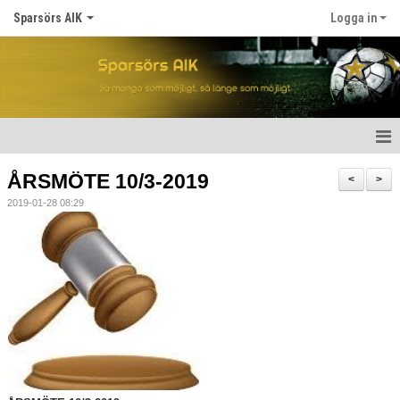
Sparsörs AIK
Logga in
Hem
ÅRSMÖTE 10/3-2019
<
>
2019-01-28 08:29
Nyheter
Om SAIK
Våra lag
Kalender
Matcher
För spelare/barn