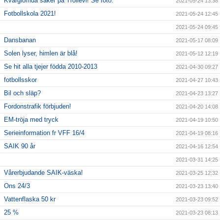
Kvarglömda saker på Trollevi! Se foto.
2021-05-24 13:38
Fotbollskola 2021!
2021-05-24 12:45
2021-05-24 09:45
Dansbanan
2021-05-17 08:09
Solen lyser, himlen är blå!
2021-05-12 12:19
Se hit alla tjejer födda 2010-2013
2021-04-30 09:27
fotbollsskor
2021-04-27 10:43
Bil och släp?
2021-04-23 13:27
Fordonstrafik förbjuden!
2021-04-20 14:08
EM-tröja med tryck
2021-04-19 10:50
Serieinformation fr VFF 16/4
2021-04-19 08:16
SAIK 90 år
2021-04-16 12:54
2021-03-31 14:25
Vårerbjudande SAIK-väska!
2021-03-25 12:32
Ons 24/3
2021-03-23 13:40
Vattenflaska 50 kr
2021-03-23 09:52
25 %
2021-03-23 08:13