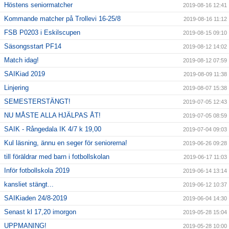
Höstens seniormatcher
2019-08-16 12:41
Kommande matcher på Trollevi 16-25/8
2019-08-16 11:12
FSB P0203 i Eskilscupen
2019-08-15 09:10
Säsongsstart PF14
2019-08-12 14:02
Match idag!
2019-08-12 07:59
SAIKiad 2019
2019-08-09 11:38
Linjering
2019-08-07 15:38
SEMESTERSTÄNGT!
2019-07-05 12:43
NU MÅSTE ALLA HJÄLPAS ÅT!
2019-07-05 08:59
SAIK - Rångedala IK 4/7 k 19,00
2019-07-04 09:03
Kul läsning, ännu en seger för seniorerna!
2019-06-26 09:28
till föräldrar med barn i fotbollskolan
2019-06-17 11:03
Inför fotbollskola 2019
2019-06-14 13:14
kansliet stängt...
2019-06-12 10:37
SAIKiaden 24/8-2019
2019-06-04 14:30
Senast kl 17,20 imorgon
2019-05-28 15:04
UPPMANING!
2019-05-28 10:00