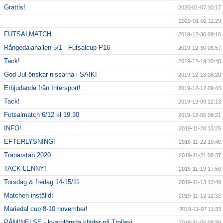
Grattis!
2020-01-07 10:17
2020-01-02 11:29
FUTSALMATCH
2019-12-30 09:16
Rångedalahallen 5/1 - Futsalcup P16
2019-12-30 08:57
Tack!
2019-12-19 10:40
God Jul önskar nissarna i SAIK!
2019-12-13 08:20
Erbjudande från Intersport!
2019-12-12 09:43
Tack!
2019-12-09 12:13
Futsalmatch 6/12 kl 19,30
2019-12-06 08:21
INFO!
2019-11-28 13:25
EFTERLYSNING!
2019-11-22 10:40
Tränarstab 2020
2019-11-21 08:37
TACK LENNY!
2019-11-19 17:50
Torsdag & fredag 14-15/11
2019-11-13 13:49
Matchen inställd!
2019-11-12 12:32
Mariedal cup 8-10 november!
2019-11-07 11:33
PÅMINELSE - kvarglömda kläder på Trollevi
2019-11-06 08:39