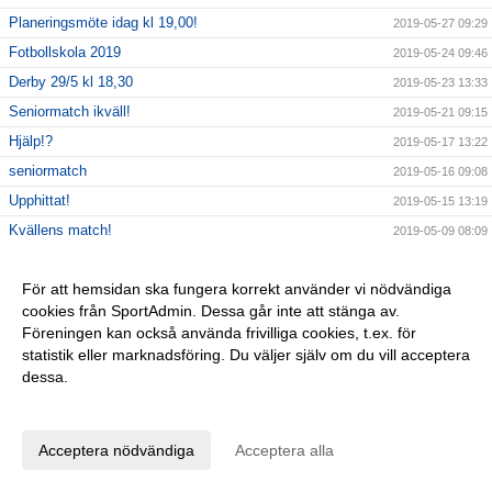
Planeringsmöte idag kl 19,00!
2019-05-27 09:29
Fotbollskola 2019
2019-05-24 09:46
Derby 29/5 kl 18,30
2019-05-23 13:33
Seniormatch ikväll!
2019-05-21 09:15
Hjälp!?
2019-05-17 13:22
seniormatch
2019-05-16 09:08
Upphittat!
2019-05-15 13:19
Kvällens match!
2019-05-09 08:09
TBT
2019-05-02 10:45
För att hemsidan ska fungera korrekt använder vi nödvändiga
Stänger kl 12,00
2019-04-30 12:01
cookies från SportAdmin. Dessa går inte att stänga av.
Mail
2019-04-29 14:21
Föreningen kan också använda frivilliga cookies, t.ex. för
Trötta på David Hellenius torra skämt och Thomas
statistik eller marknadsföring. Du väljer själv om du vill acceptera
2019-04-26 12:32
Ravellis odugliga dansstil?
dessa.
Datorkrångel!
2019-04-25 11:24
Anpassa dina val
AVSLUTNING KOMPISGYMPAGRUPPERNA
2019-04-24 13:44
Acceptera nödvändiga
Acceptera alla
2019-04-24 08:43
Vinstlista Bôllarännet 2019
2019-04-23 11:14