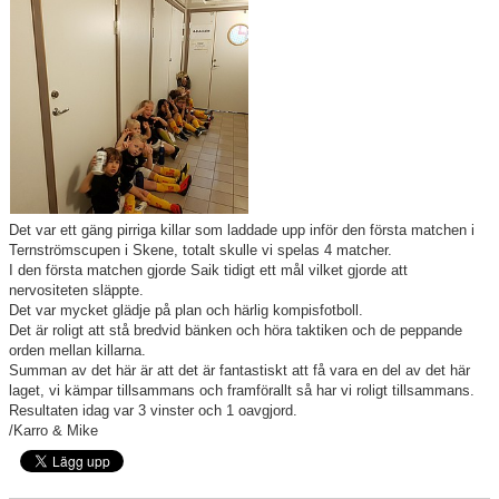
För ledare
SAIK-shopen
Elljusspår
Klubbstugan
Det var ett gäng pirriga killar som laddade upp inför den första matchen i
Bildgalleri
Ternströmscupen i Skene, totalt skulle vi spelas 4 matcher.
I den första matchen gjorde Saik tidigt ett mål vilket gjorde att
nervositeten släppte.
Stödmedlem
Det var mycket glädje på plan och härlig kompisfotboll.
Det är roligt att stå bredvid bänken och höra taktiken och de peppande
orden mellan killarna.
Summan av det här är att det är fantastiskt att få vara en del av det här
laget, vi kämpar tillsammans och framförallt så har vi roligt tillsammans.
Resultaten idag var 3 vinster och 1 oavgjord.
/Karro & Mike