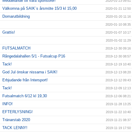
Meddelande till våra sponsorer!
2020-01-23 09:51
Välkomna på SAIK´s årsmöte 15/3 kl 15,00
2020-01-21 12:50
Domarutbildning
2020-01-20 11:16
2020-01-10 08:35
Grattis!
2020-01-07 10:17
2020-01-02 11:29
FUTSALMATCH
2019-12-30 09:16
Rångedalahallen 5/1 - Futsalcup P16
2019-12-30 08:57
Tack!
2019-12-19 10:40
God Jul önskar nissarna i SAIK!
2019-12-13 08:20
Erbjudande från Intersport!
2019-12-12 09:43
Tack!
2019-12-09 12:13
Futsalmatch 6/12 kl 19,30
2019-12-06 08:21
INFO!
2019-11-28 13:25
EFTERLYSNING!
2019-11-22 10:40
Tränarstab 2020
2019-11-21 08:37
TACK LENNY!
2019-11-19 17:50