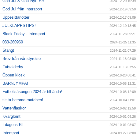
God Jul & Gott Nytt År!
2024-12-20 10:39
God Jul från Intersport
2024-12-19 09:50
Uppesittarlotter
2024-12-17 09:09
JULKLAPPSTIPS!
2024-12-10 13:45
Black Friday - Intersport
2024-11-28 09:21
033-260960
2024-11-25 11:35
Stängt
2024-11-21 07:29
Brev från vår styrelse
2024-11-18 08:00
Futsalderby
2024-11-13 07:55
Öppen kiosk
2024-10-28 08:41
BARNJYMPA!
2024-10-08 12:31
Fotbollsäsongen 2024 är till ända!
2024-10-08 12:09
sista hemma-matchen!
2024-10-04 11:01
Vattenflaskor
2024-10-02 12:59
Kvarglömt
2024-10-01 09:26
I dagens BT
2024-10-01 08:07
Intersport
2024-09-27 08:00