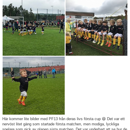
För ledare
SAIK-shopen
Elljusspår
Klubbstugan
Bildgalleri
Stödmedlem
Här kommer lite bilder med PF13 från deras livs första cup 😄 Det var ett
nervöst litet gäng som startade första matchen, men modiga, lyckliga
spelare som gick av planen sista matchen. Det var underbart att se hur de