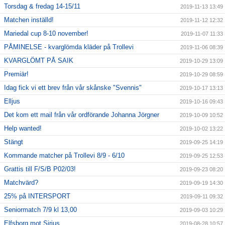
Torsdag & fredag 14-15/11
2019-11-13 13:49
Matchen inställd!
2019-11-12 12:32
Mariedal cup 8-10 november!
2019-11-07 11:33
PÅMINELSE - kvarglömda kläder på Trollevi
2019-11-06 08:39
KVARGLÖMT PÅ SAIK
2019-10-29 13:09
Premiär!
2019-10-29 08:59
Idag fick vi ett brev från vår skånske "Svennis"
2019-10-17 13:13
Elljus
2019-10-16 09:43
Det kom ett mail från vår ordförande Johanna Jörgner
2019-10-09 10:52
Help wanted!
2019-10-02 13:22
Stängt
2019-09-25 14:19
Kommande matcher på Trollevi 8/9 - 6/10
2019-09-25 12:53
Grattis till F/S/B P02/03!
2019-09-23 08:20
Matchvärd?
2019-09-19 14:30
25% på INTERSPORT
2019-09-11 09:32
Seniormatch 7/9 kl 13,00
2019-09-03 10:29
Elfsborg mot Sirius
2019-08-28 10:57