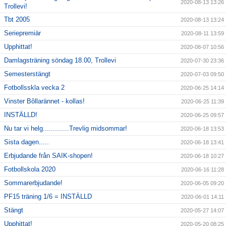
2020-08-13 13:26
Trollevi!
Tbt 2005
2020-08-13 13:24
Seriepremiär
2020-08-11 13:59
Upphittat!
2020-08-07 10:56
Damlagsträning söndag 18.00, Trollevi
2020-07-30 23:36
Semesterstängt
2020-07-03 09:50
Fotbollsskla vecka 2
2020-06-25 14:14
Vinster Bôllarännet - kollas!
2020-06-25 11:39
INSTÄLLD!
2020-06-25 09:57
Nu tar vi helg.............Trevlig midsommar!
2020-06-18 13:53
Sista dagen.....
2020-06-18 13:41
Erbjudande från SAIK-shopen!
2020-06-18 10:27
Fotbollskola 2020
2020-06-16 11:28
Sommarerbjudande!
2020-06-05 09:20
PF15 träning 1/6 = INSTÄLLD
2020-06-01 14:11
Stängt
2020-05-27 14:07
Upphittat!
2020-05-20 08:25