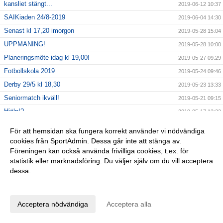
kansliet stängt...
2019-06-12 10:37
SAIKiaden 24/8-2019
2019-06-04 14:30
Senast kl 17,20 imorgon
2019-05-28 15:04
UPPMANING!
2019-05-28 10:00
Planeringsmöte idag kl 19,00!
2019-05-27 09:29
Fotbollskola 2019
2019-05-24 09:46
Derby 29/5 kl 18,30
2019-05-23 13:33
Seniormatch ikväll!
2019-05-21 09:15
Hjälp!?
2019-05-17 13:22
seniormatch
2019-05-16 09:08
För att hemsidan ska fungera korrekt använder vi nödvändiga
Upphittat!
2019-05-15 13:19
cookies från SportAdmin. Dessa går inte att stänga av.
Föreningen kan också använda frivilliga cookies, t.ex. för
Kvällens match!
2019-05-09 08:09
statistik eller marknadsföring. Du väljer själv om du vill acceptera
TBT
2019-05-02 10:45
dessa.
Stänger kl 12,00
2019-04-30 12:01
Anpassa dina val
Mail
2019-04-29 14:21
Acceptera nödvändiga
Acceptera alla
Trötta på David Hellenius torra skämt och Thomas
2019-04-26 12:32
Ravellis odugliga dansstil?