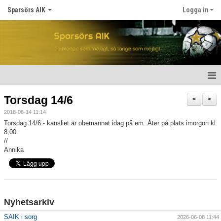
Sparsörs AIK
Logga in
Hem
Torsdag 14/6
<
>
2018-06-14 11:14
Nyheter
Torsdag 14/6 - kansliet är obemannat idag på em. Åter på plats imorgon kl
8,00.
Om SAIK
//
Annika
Våra lag
Kalender
Matcher
Nyhetsarkiv
SAIK i sorg
2026-06-08 11:44
För spelare/barn