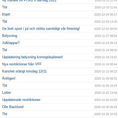
Ny tränare för F/S/B´s damlag 2021
2020-12-11 11:43
Tbt
2020-12-10 11:00
Klart!
2020-12-04 08:17
Tbt
2020-12-03 13:26
Ge bort sport i jul och stötta samtidigt vår förening!
2020-12-01 08:25
Belysning
2020-11-27 08:54
Julklappar?
2020-11-23 09:13
Tbt
2020-11-19 08:00
Uppdatering belysning konstgräsplanen!
2020-11-18 14:47
Nya restriktioner från VFF
2020-11-18 08:44
Kansliet stängt torsdag 12/11
2020-11-12 08:22
Äntligen!
2020-11-09 08:31
Tbt
2020-11-05 10:44
Lotter
2020-11-02 13:09
Uppdaterade restriktioner
2020-10-30 10:26
Olle Backlund
2020-10-30 09:18
Tbt
2020-10-29 10:15