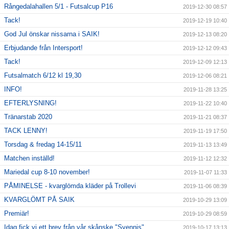
Rångedalahallen 5/1 - Futsalcup P16
2019-12-30 08:57
Tack!
2019-12-19 10:40
God Jul önskar nissarna i SAIK!
2019-12-13 08:20
Erbjudande från Intersport!
2019-12-12 09:43
Tack!
2019-12-09 12:13
Futsalmatch 6/12 kl 19,30
2019-12-06 08:21
INFO!
2019-11-28 13:25
EFTERLYSNING!
2019-11-22 10:40
Tränarstab 2020
2019-11-21 08:37
TACK LENNY!
2019-11-19 17:50
Torsdag & fredag 14-15/11
2019-11-13 13:49
Matchen inställd!
2019-11-12 12:32
Mariedal cup 8-10 november!
2019-11-07 11:33
PÅMINELSE - kvarglömda kläder på Trollevi
2019-11-06 08:39
KVARGLÖMT PÅ SAIK
2019-10-29 13:09
Premiär!
2019-10-29 08:59
Idag fick vi ett brev från vår skånske "Svennis"
2019-10-17 13:13