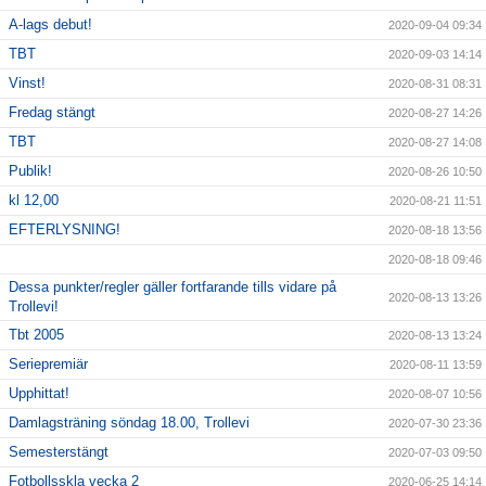
A-lags debut!
2020-09-04 09:34
TBT
2020-09-03 14:14
Vinst!
2020-08-31 08:31
Fredag stängt
2020-08-27 14:26
TBT
2020-08-27 14:08
Publik!
2020-08-26 10:50
kl 12,00
2020-08-21 11:51
EFTERLYSNING!
2020-08-18 13:56
2020-08-18 09:46
Dessa punkter/regler gäller fortfarande tills vidare på
2020-08-13 13:26
Trollevi!
Tbt 2005
2020-08-13 13:24
Seriepremiär
2020-08-11 13:59
Upphittat!
2020-08-07 10:56
Damlagsträning söndag 18.00, Trollevi
2020-07-30 23:36
Semesterstängt
2020-07-03 09:50
Fotbollsskla vecka 2
2020-06-25 14:14