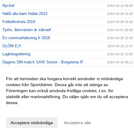
Nyckel
2019-04-10 09:09
Hallå alla barn födda 2013
2019-04-08 23:39
Fotbollsskola 2019
2019-04-08 23:36
Tjoho, återväxten är säkrad!
2019-04-01 08:58
En sommarhälsning fr 2018
2019-03-28 15:49
GLÖM EJ!
2019-03-26 11:47
Lagfotografering
2019-03-20 10:00
Dagens DM-match SAIK Senior - Borgstena IF
2019-03-20 08:13
INTERSPORT 28/3 kl 16,30-19,30
2019-03-12 14:24
Påminner om årsmötet 10/3!
För att hemsidan ska fungera korrekt använder vi nödvändiga
2019-03-06 13:11
cookies från SportAdmin. Dessa går inte att stänga av.
25% på Intersport
2019-03-04 10:34
Föreningen kan också använda frivilliga cookies, t.ex. för
FOTBOLLSLEKIS
2019-02-27 11:49
statistik eller marknadsföring. Du väljer själv om du vill acceptera
dessa.
Kom och köp!
2019-02-22 12:48
Anpassa dina val
C-diplom utbildning!
2019-02-05 08:33
Grattis F/S/B P16!
2019-02-04 08:33
Acceptera nödvändiga
Acceptera alla
C-diplom-utbildning
2019-01-28 09:16