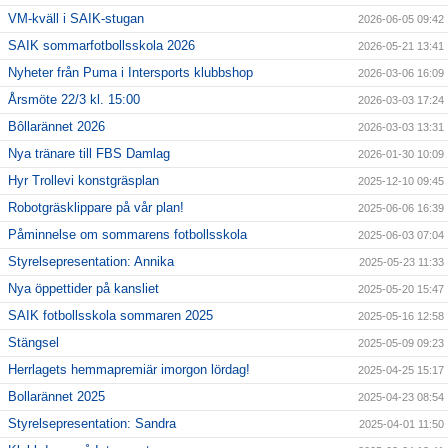
VM-kväll i SAIK-stugan
2026-06-05 09:42
För ledare
SAIK sommarfotbollsskola 2026
2026-05-21 13:41
Nyheter från Puma i Intersports klubbshop
2026-03-06 16:09
SAIK-shopen
Årsmöte 22/3 kl. 15:00
2026-03-03 17:24
Bôllarännet 2026
2026-03-03 13:31
Elljusspår
Nya tränare till FBS Damlag
2026-01-30 10:09
Klubbstugan
Hyr Trollevi konstgräsplan
2025-12-10 09:45
Robotgräsklippare på vår plan!
2025-06-06 16:39
Bildgalleri
Påminnelse om sommarens fotbollsskola
2025-06-03 07:04
Styrelsepresentation: Annika
Stödmedlem
2025-05-23 11:33
Nya öppettider på kansliet
2025-05-20 15:47
SAIK fotbollsskola sommaren 2025
2025-05-16 12:58
Stängsel
2025-05-09 09:23
Herrlagets hemmapremiär imorgon lördag!
2025-04-25 15:17
Bollarännet 2025
2025-04-23 08:54
Styrelsepresentation: Sandra
2025-04-01 11:50