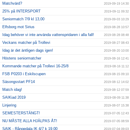
Matchvärd?
2019-09-19 14:30
25% på INTERSPORT
2019-09-11 09:32
Seniormatch 7/9 kl 13,00
2019-09-03 10:29
Elfsborg mot Sirius
2019-08-28 10:57
Idag behöver vi inte använda vattenspridaren i alla fall!
2019-08-28 08:48
Veckans matcher på Trollevi
2019-08-27 08:43
Idag är det äntligen dags igen!
2019-08-20 10:00
Höstens seniormatcher
2019-08-16 12:41
Kommande matcher på Trollevi 16-25/8
2019-08-16 11:12
FSB P0203 i Eskilscupen
2019-08-15 09:10
Säsongsstart PF14
2019-08-12 14:02
Match idag!
2019-08-12 07:59
SAIKiad 2019
2019-08-09 11:38
Linjering
2019-08-07 15:38
SEMESTERSTÄNGT!
2019-07-05 12:43
NU MÅSTE ALLA HJÄLPAS ÅT!
2019-07-05 08:59
SAIK - Rångedala IK 4/7 k 19,00
2019-07-04 09:03