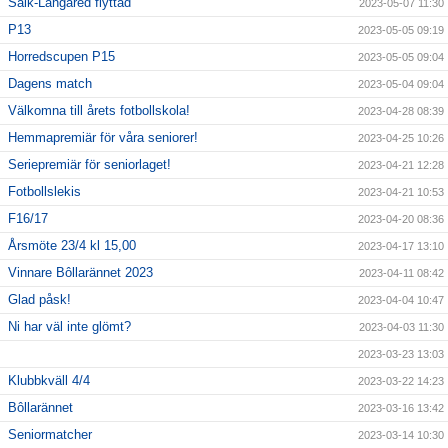
Saik-Långared flyttad
2023-05-07 11:30
P13
2023-05-05 09:19
Horredscupen P15
2023-05-05 09:04
Dagens match
2023-05-04 09:04
Välkomna till årets fotbollskola!
2023-04-28 08:39
Hemmapremiär för våra seniorer!
2023-04-25 10:26
Seriepremiär för seniorlaget!
2023-04-21 12:28
Fotbollslekis
2023-04-21 10:53
F16/17
2023-04-20 08:36
Årsmöte 23/4 kl 15,00
2023-04-17 13:10
Vinnare Bôllarännet 2023
2023-04-11 08:42
Glad påsk!
2023-04-04 10:47
Ni har väl inte glömt?
2023-04-03 11:30
2023-03-23 13:03
Klubbkväll 4/4
2023-03-22 14:23
Bôllarännet
2023-03-16 13:42
Seniormatcher
2023-03-14 10:30