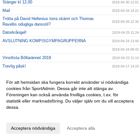
Stänger kl 12,00
2019-04-30 12:01
Mail
2019-04-29 14:21
Trötta på David Hellenius torra skämt och Thomas
2019-04-26 12:32
Ravellis odugliga dansstil?
Datorkrångel!
2019-04-25 11:24
AVSLUTNING KOMPISGYMPAGRUPPERNA
2019-04-24 13:44
2019-04-24 08:43
Vinstlista Bôllarännet 2019
2019-04-23 11:14
Trevlig påsk!
2019-04-17 14:23
Inför kvällens match
2019-04-17 09:24
För att hemsidan ska fungera korrekt använder vi nödvändiga
Seriepremiär 17/4 kl 18,30
2019-04-16 07:59
cookies från SportAdmin. Dessa går inte att stänga av.
Nyckel
2019-04-10 09:09
Föreningen kan också använda frivilliga cookies, t.ex. för
Hallå alla barn födda 2013
2019-04-08 23:39
statistik eller marknadsföring. Du väljer själv om du vill acceptera
dessa.
Fotbollsskola 2019
2019-04-08 23:36
Anpassa dina val
Tjoho, återväxten är säkrad!
2019-04-01 08:58
En sommarhälsning fr 2018
2019-03-28 15:49
Acceptera nödvändiga
Acceptera alla
GLÖM EJ!
2019-03-26 11:47