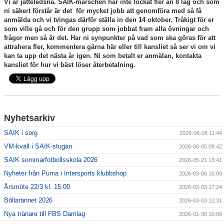
Vi är jätteledsna. SAIK-marschen har inte lockat fler än 8 lag och som
ni säkert förstår är det för mycket jobb att genomföra med så få
anmälda och vi tvingas därför ställa in den 14 oktober. Tråkigt för er
För ledare
som ville gå och för den grupp som jobbat fram alla övningar och
frågor men så är det. Har ni synpunkter på vad som ska göras för att
SAIK-shopen
attrahera fler, kommentera gärna här eller till kansliet så ser vi om vi
kan ta upp det nästa år igen. Ni som betalt er anmälan, kontakta
kansliet för hur vi bäst löser återbetalning.
Elljusspår
Klubbstugan
Bildgalleri
Nyhetsarkiv
Stödmedlem
SAIK i sorg
2026-06-08 11:44
VM-kväll i SAIK-stugan
2026-06-05 09:42
SAIK sommarfotbollsskola 2026
2026-05-21 13:41
Nyheter från Puma i Intersports klubbshop
2026-03-06 16:09
Årsmöte 22/3 kl. 15:00
2026-03-03 17:24
Bôllarännet 2026
2026-03-03 13:31
Nya tränare till FBS Damlag
2026-01-30 10:09