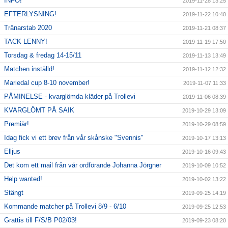
INFO!
2019-11-28 13:25
EFTERLYSNING!
2019-11-22 10:40
Tränarstab 2020
2019-11-21 08:37
TACK LENNY!
2019-11-19 17:50
Torsdag & fredag 14-15/11
2019-11-13 13:49
Matchen inställd!
2019-11-12 12:32
Mariedal cup 8-10 november!
2019-11-07 11:33
PÅMINELSE - kvarglömda kläder på Trollevi
2019-11-06 08:39
KVARGLÖMT PÅ SAIK
2019-10-29 13:09
Premiär!
2019-10-29 08:59
Idag fick vi ett brev från vår skånske "Svennis"
2019-10-17 13:13
Elljus
2019-10-16 09:43
Det kom ett mail från vår ordförande Johanna Jörgner
2019-10-09 10:52
Help wanted!
2019-10-02 13:22
Stängt
2019-09-25 14:19
Kommande matcher på Trollevi 8/9 - 6/10
2019-09-25 12:53
Grattis till F/S/B P02/03!
2019-09-23 08:20