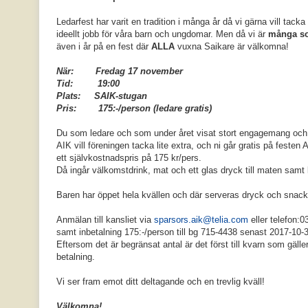
Ledarfest har varit en tradition i många år då vi gärna vill tacka
ideellt jobb för våra barn och ungdomar. Men då vi är
många s
även i år på en fest där
ALLA
vuxna Saikare är välkomna!
När: Fredag 17 november
Tid: 19:00
Plats: SAIK-stugan
Pris: 175:-/person (ledare gratis)
Du som ledare och som under året visat stort engagemang och 
AIK vill föreningen tacka lite extra, och ni går gratis på festen
ett självkostnadspris på 175 kr/pers.
Då ingår välkomstdrink, mat och ett glas dryck till maten samt
Baren har öppet hela kvällen och där serveras dryck och snacks t
Anmälan till kansliet via
sparsors.aik@telia.com
eller telefon:
samt inbetalning 175:-/person till bg 715-4438 senast 2017-10-
Eftersom det är begränsat antal är det först till kvarn som gäl
betalning.
Vi ser fram emot ditt deltagande och en trevlig kväll!
Välkomna!