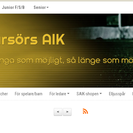
Junior F/S/B
Senior
cher
För spelare/barn
För ledare
SAIK-shopen
Elljusspår
<
>