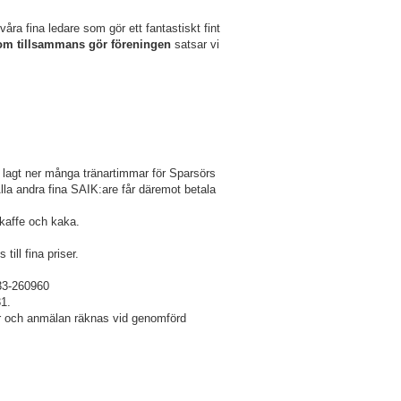
 våra fina ledare som gör ett fantastiskt fint
om
tillsammans gör föreningen
satsar vi
lagt ner många tränartimmar för Sparsörs
 Alla andra fina SAIK:are får däremot betala
 kaffe och kaka.
ill fina priser.
033-260960
31.
ler och anmälan räknas vid genomförd