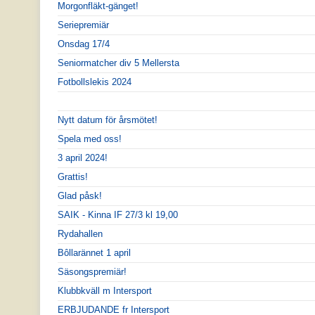
Morgonfläkt-gänget!
Seriepremiär
Onsdag 17/4
Seniormatcher div 5 Mellersta
Fotbollslekis 2024
Nytt datum för årsmötet!
Spela med oss!
3 april 2024!
Grattis!
Glad påsk!
SAIK - Kinna IF 27/3 kl 19,00
Rydahallen
Bôllarännet 1 april
Säsongspremiär!
Klubbkväll m Intersport
ERBJUDANDE fr Intersport