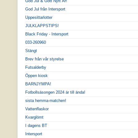
God Jul & Gott Nytt År!
God Jul från Intersport
Uppesittarlotter
JULKLAPPSTIPS!
Black Friday - Intersport
033-260960
Stängt
Brev från vår styrelse
Futsalderby
Öppen kiosk
BARNJYMPA!
Fotbollsäsongen 2024 är till ända!
sista hemma-matchen!
Vattenflaskor
Kvarglömt
I dagens BT
Intersport