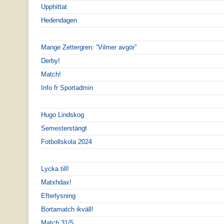
Upphittat
Hedendagen
Mange Zettergren: ”Vilmer avgör”
Derby!
Match!
Info fr Sportadmin
Hugo Lindskog
Semesterstängt
Fotbollskola 2024
Lycka till!
Matxhdax!
Efterlysning
Bortamatch ikväll!
Match 31/5