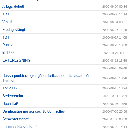
A-lags debut!
2020-09-04 09:34
TBT
2020-09-03 14:14
Vinst!
2020-08-31 08:31
Fredag stängt
2020-08-27 14:26
TBT
2020-08-27 14:08
Publik!
2020-08-26 10:50
kl 12,00
2020-08-21 11:51
EFTERLYSNING!
2020-08-18 13:56
2020-08-18 09:46
Dessa punkter/regler gäller fortfarande tills vidare på
2020-08-13 13:26
Trollevi!
Tbt 2005
2020-08-13 13:24
Seriepremiär
2020-08-11 13:59
Upphittat!
2020-08-07 10:56
Damlagsträning söndag 18.00, Trollevi
2020-07-30 23:36
Semesterstängt
2020-07-03 09:50
Fotbollsskla vecka 2
2020-06-25 14:14