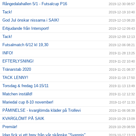
Rångedalahallen 5/1 - Futsalcup P16
2019-12-30 08:57
Tack!
2019-12-19 10:40
God Jul önskar nissarna i SAIK!
2019-12-13 08:20
Erbjudande från Intersport!
2019-12-12 09:43
Tack!
2019-12-09 12:13
Futsalmatch 6/12 kl 19,30
2019-12-06 08:21
INFO!
2019-11-28 13:25
EFTERLYSNING!
2019-11-22 10:40
Tränarstab 2020
2019-11-21 08:37
TACK LENNY!
2019-11-19 17:50
Torsdag & fredag 14-15/11
2019-11-13 13:49
Matchen inställd!
2019-11-12 12:32
Mariedal cup 8-10 november!
2019-11-07 11:33
PÅMINELSE - kvarglömda kläder på Trollevi
2019-11-06 08:39
KVARGLÖMT PÅ SAIK
2019-10-29 13:09
Premiär!
2019-10-29 08:59
Idag fick vi ett brev från vår skånske "Svennis"
2019-10-17 13:13