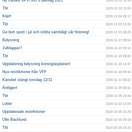
Ny tränare för F/S/B´s damlag 2021
2020-12-11 11:43
Tbt
2020-12-10 11:00
Klart!
2020-12-04 08:17
Tbt
2020-12-03 13:26
Ge bort sport i jul och stötta samtidigt vår förening!
2020-12-01 08:25
Belysning
2020-11-27 08:54
Julklappar?
2020-11-23 09:13
Tbt
2020-11-19 08:00
Uppdatering belysning konstgräsplanen!
2020-11-18 14:47
Nya restriktioner från VFF
2020-11-18 08:44
Kansliet stängt torsdag 12/11
2020-11-12 08:22
Äntligen!
2020-11-09 08:31
Tbt
2020-11-05 10:44
Lotter
2020-11-02 13:09
Uppdaterade restriktioner
2020-10-30 10:26
Olle Backlund
2020-10-30 09:18
Tbt
2020-10-29 10:15