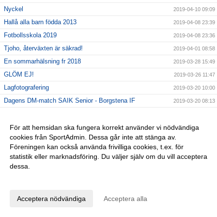
Nyckel
2019-04-10 09:09
Hallå alla barn födda 2013
2019-04-08 23:39
Fotbollsskola 2019
2019-04-08 23:36
Tjoho, återväxten är säkrad!
2019-04-01 08:58
En sommarhälsning fr 2018
2019-03-28 15:49
GLÖM EJ!
2019-03-26 11:47
Lagfotografering
2019-03-20 10:00
Dagens DM-match SAIK Senior - Borgstena IF
2019-03-20 08:13
INTERSPORT 28/3 kl 16,30-19,30
2019-03-12 14:24
Påminner om årsmötet 10/3!
För att hemsidan ska fungera korrekt använder vi nödvändiga
2019-03-06 13:11
cookies från SportAdmin. Dessa går inte att stänga av.
25% på Intersport
2019-03-04 10:34
Föreningen kan också använda frivilliga cookies, t.ex. för
FOTBOLLSLEKIS
2019-02-27 11:49
statistik eller marknadsföring. Du väljer själv om du vill acceptera
dessa.
Kom och köp!
2019-02-22 12:48
Anpassa dina val
C-diplom utbildning!
2019-02-05 08:33
Grattis F/S/B P16!
2019-02-04 08:33
Acceptera nödvändiga
Acceptera alla
C-diplom-utbildning
2019-01-28 09:16