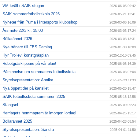
VM-kväll i SAIK-stugan
2026-06-05 09:42
För ledare
SAIK sommarfotbollsskola 2026
2026-05-21 13:41
Nyheter från Puma i Intersports klubbshop
2026-03-06 16:09
SAIK-shopen
Årsmöte 22/3 kl. 15:00
2026-03-03 17:24
Bôllarännet 2026
2026-03-03 13:31
Elljusspår
Nya tränare till FBS Damlag
2026-01-30 10:09
Klubbstugan
Hyr Trollevi konstgräsplan
2025-12-10 09:45
Robotgräsklippare på vår plan!
2025-06-06 16:39
Bildgalleri
Påminnelse om sommarens fotbollsskola
2025-06-03 07:04
Styrelsepresentation: Annika
Stödmedlem
2025-05-23 11:33
Nya öppettider på kansliet
2025-05-20 15:47
SAIK fotbollsskola sommaren 2025
2025-05-16 12:58
Stängsel
2025-05-09 09:23
Herrlagets hemmapremiär imorgon lördag!
2025-04-25 15:17
Bollarännet 2025
2025-04-23 08:54
Styrelsepresentation: Sandra
2025-04-01 11:50