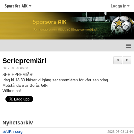
Sparsörs AIK
Logga in
Hem
Seriepremiär!
<
>
2017-04-20 08:58
Nyheter
SERIEPREMIÄR!
Idag kl 18,30 blåser vi igång seriepremiären för vårt seniorlag.
Om SAIK
Motståndare är Borås GIF.
Välkomna!
Våra lag
Kalender
Matcher
Nyhetsarkiv
SAIK i sorg
2026-06-08 11:44
För spelare/barn