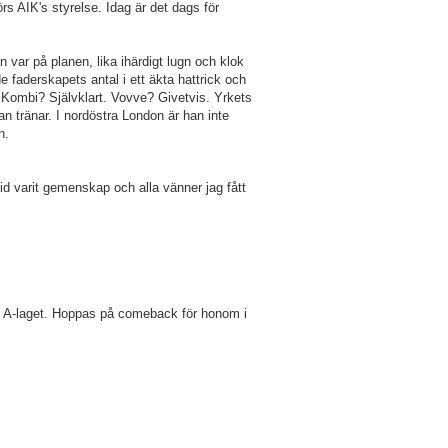
s AIK's styrelse. Idag är det dags för
n var på planen, lika ihärdigt lugn och klok
 faderskapets antal i ett äkta hattrick och
 Kombi? Självklart. Vovve? Givetvis. Yrkets
an tränar. I nordöstra London är han inte
en.
tid varit gemenskap och alla vänner jag fått
 i A-laget. Hoppas på comeback för honom i