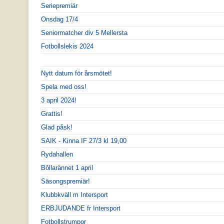
Seriepremiär
Onsdag 17/4
Seniormatcher div 5 Mellersta
Fotbollslekis 2024
Nytt datum för årsmötet!
Spela med oss!
3 april 2024!
Grattis!
Glad påsk!
SAIK - Kinna IF 27/3 kl 19,00
Rydahallen
Bôllarännet 1 april
Säsongspremiär!
Klubbkväll m Intersport
ERBJUDANDE fr Intersport
Fotbollstrumpor