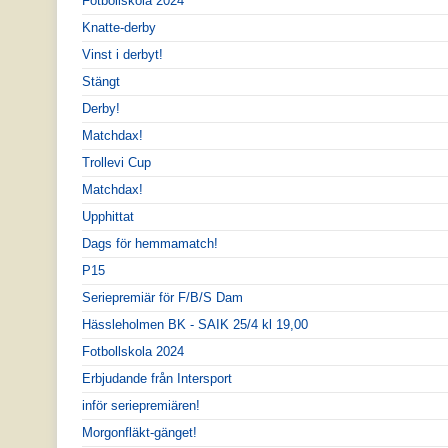
Fotbollskola 2024
Knatte-derby
Vinst i derbyt!
Stängt
Derby!
Matchdax!
Trollevi Cup
Matchdax!
Upphittat
Dags för hemmamatch!
P15
Seriepremiär för F/B/S Dam
Hässleholmen BK - SAIK 25/4 kl 19,00
Fotbollskola 2024
Erbjudande från Intersport
inför seriepremiären!
Morgonfläkt-gänget!