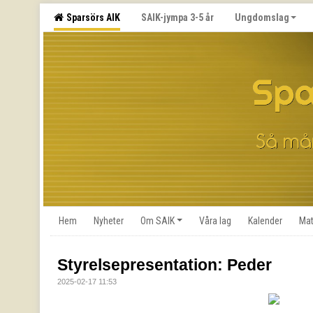
Sparsörs AIK
SAIK-jympa 3-5 år
Ungdomslag
Hem
Nyheter
Om SAIK
Våra lag
Kalender
Mat
Styrelsepresentation: Peder
2025-02-17 11:53