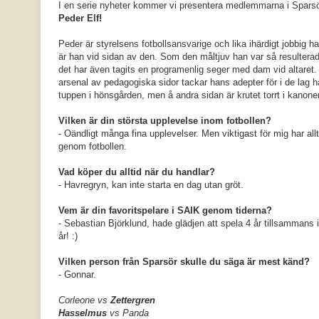
I en serie nyheter kommer vi presentera medlemmarna i Sparsör
Peder Elf!
Peder är styrelsens fotbollsansvarige och lika ihärdigt jobbig ha
är han vid sidan av den. Som den måltjuv han var så resulterade
det har även tagits en programenlig seger med dam vid altaret.
arsenal av pedagogiska sidor tackar hans adepter för i de lag h
tuppen i hönsgården, men å andra sidan är krutet torrt i kanon
Vilken är din största upplevelse inom fotbollen?
- Oändligt många fina upplevelser. Men viktigast för mig har all
genom fotbollen.
Vad köper du alltid när du handlar?
- Havregryn, kan inte starta en dag utan gröt.
Vem är din favoritspelare i SAIK genom tiderna?
- Sebastian Björklund, hade glädjen att spela 4 år tillsammans
år! :)
Vilken person från Sparsör skulle du säga är mest känd?
- Gonnar.
Corleone vs
Zettergren
Hasselmus
vs Panda