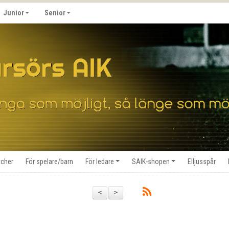
Junior
Senior
cher
För spelare/barn
För ledare
SAIK-shopen
Elljusspår
<
>