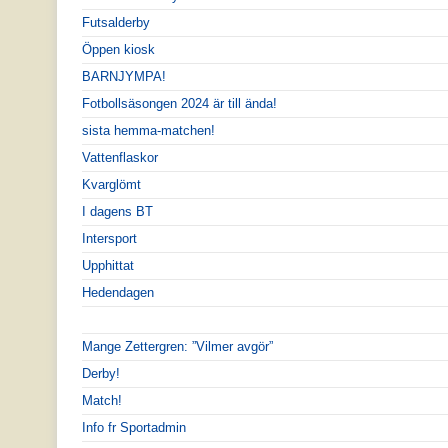
Futsalderby
Öppen kiosk
BARNJYMPA!
Fotbollsäsongen 2024 är till ända!
sista hemma-matchen!
Vattenflaskor
Kvarglömt
I dagens BT
Intersport
Upphittat
Hedendagen
Mange Zettergren: ”Vilmer avgör”
Derby!
Match!
Info fr Sportadmin