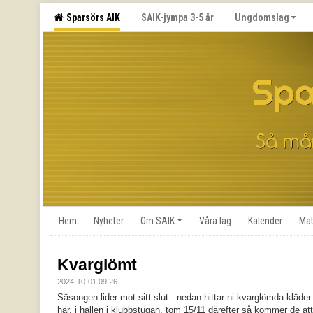
Sparsörs AIK
SAIK-jympa 3-5 år
Ungdomslag
Hem
Nyheter
Om SAIK
Våra lag
Kalender
Mat
Kvarglömt
2024-10-01 09:26
Säsongen lider mot sitt slut - nedan hittar ni kvarglömda kläde
här, i hallen i klubbstugan, tom 15/11 därefter så kommer de at