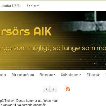
Junior F/S/B
Senior
cher
För spelare/barn
För ledare
SAIK-shopen
Elljusspår
<
>
r på Trollevi. Dessa kommer att finnas kvar
t skänkas till välgörande ändamål: