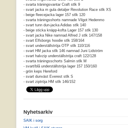
- svarta träningsvantar Craft stlk 9
- svart jacka m gula detaljer Revolution Race stlk XS
- beige fleecejacka lager 157 stlk 120
- svarta träningsshorts namnade Vilgot Hedenmo
- svart tunn dun-jacka Adidas stlk 140
- beige sticka knäpp-kofta Lager 157 stlk 130
- svart jacka Nike namnad Alfred J stlk 147/158
- svart Elfsborgs hoodie stlk 158/164
- svart underställströja OTP stlk 110/116
- svart HM jacka stlk 146 namnad Juni Lidström
- svart halvzip underställströja craft 122/128
- svarta träningsschorts Salmin stlk M
- svart/blå underställströja lager 157 150/160
- grön keps Hereford
- svart dunväst Everest stlk S
- svart ziptröja HM stlk 146/152
Nyhetsarkiv
SAIK i sorg