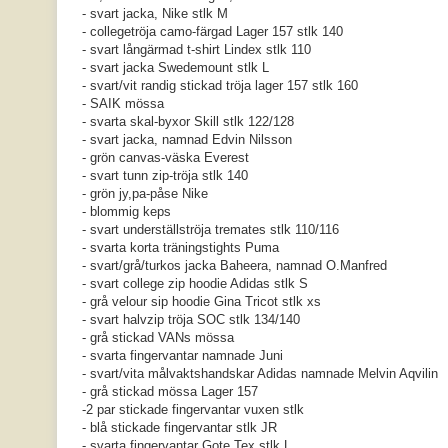
- svart jacka, Nike stlk M
- collegetröja camo-färgad Lager 157 stlk 140
- svart långärmad t-shirt Lindex stlk 110
- svart jacka Swedemount stlk L
- svart/vit randig stickad tröja lager 157 stlk 160
- SAIK mössa
- svarta skal-byxor Skill stlk 122/128
- svart jacka, namnad Edvin Nilsson
- grön canvas-väska Everest
- svart tunn zip-tröja stlk 140
- grön jy,pa-påse Nike
- blommig keps
- svart underställströja tremates stlk 110/116
- svarta korta träningstights Puma
- svart/grå/turkos jacka Baheera, namnad O.Manfred
- svart college zip hoodie Adidas stlk S
- grå velour sip hoodie Gina Tricot stlk xs
- svart halvzip tröja SOC stlk 134/140
- grå stickad VANs mössa
- svarta fingervantar namnade Juni
- svart/vita målvaktshandskar Adidas namnade Melvin Aqvilin
- grå stickad mössa Lager 157
-2 par stickade fingervantar vuxen stlk
- blå stickade fingervantar stlk JR
- svarta fingervantar Gote Tex stlk L