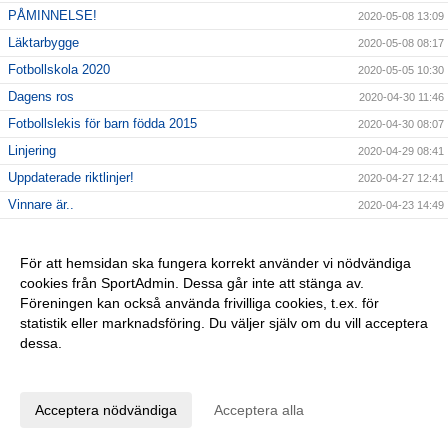
PÅMINNELSE!
2020-05-08 13:09
Läktarbygge
2020-05-08 08:17
Fotbollskola 2020
2020-05-05 10:30
Dagens ros
2020-04-30 11:46
Fotbollslekis för barn födda 2015
2020-04-30 08:07
Linjering
2020-04-29 08:41
Uppdaterade riktlinjer!
2020-04-27 12:41
Vinnare är..
2020-04-23 14:49
Sista dagen!
2020-04-22 13:03
Tack!
2020-04-22 12:38
För att hemsidan ska fungera korrekt använder vi nödvändiga
cookies från SportAdmin. Dessa går inte att stänga av.
Utdrag ur belastningsregistret
2020-04-21 10:05
Föreningen kan också använda frivilliga cookies, t.ex. för
Styrelsemöte 20/4 kl 18,00 i SAIK-stugan!
2020-04-17 14:17
statistik eller marknadsföring. Du väljer själv om du vill acceptera
Saikare! Ni är bäst!
2020-04-17 11:24
dessa.
Anpassa dina val
2020-04-15 09:03
"Seriepremiär"
2020-04-14 10:34
Acceptera nödvändiga
Acceptera alla
Jacka
2020-04-14 10:05
Glad påsk!