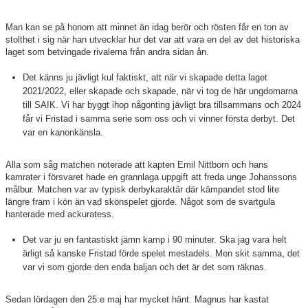
Man kan se på honom att minnet än idag berör och rösten får en ton av
stolthet i sig när han utvecklar hur det var att vara en del av det historiska
laget som betvingade rivalerna från andra sidan ån.
Det känns ju jävligt kul faktiskt, att när vi skapade detta laget
2021/2022, eller skapade och skapade, när vi tog de här ungdomarna
till SAIK. Vi har byggt ihop någonting jävligt bra tillsammans och 2024
får vi Fristad i samma serie som oss och vi vinner första derbyt. Det
var en kanonkänsla.
Alla som såg matchen noterade att kapten Emil Nittborn och hans
kamrater i försvaret hade en grannlaga uppgift att freda unge Johanssons
målbur. Matchen var av typisk derbykaraktär där kämpandet stod lite
längre fram i kön än vad skönspelet gjorde. Något som de svartgula
hanterade med ackuratess.
Det var ju en fantastiskt jämn kamp i 90 minuter. Ska jag vara helt
ärligt så kanske Fristad förde spelet mestadels. Men skit samma, det
var vi som gjorde den enda baljan och det är det som räknas.
Sedan lördagen den 25:e maj har mycket hänt. Magnus har kastat