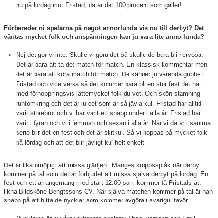
nu på lördag mot Fristad, då är det 100 procent som gäller!
Förbereder ni spelarna på något annorlunda vis nu till derbyt? Det
väntas mycket folk och anspänningen kan ju vara lite annorlunda?
Nej det gör vi inte. Skulle vi göra det så skulle de bara bli nervösa.
Det är bara att ta det match för match. En klassisk kommentar men
det är bara att köra match för match. De känner ju varenda gubbe i
Fristad och vice versa så det kommer bara bli en stor fest det här
med förhoppningsvis jättemycket folk du vet. Och skön stämning
runtomkring och det är ju det som är så jävla kul. Fristad har alltid
varit storebror och vi har varit ett snäpp under i alla år. Fristad har
varit i fyran och vi i femman och sexan i alla år. När vi då är i samma
serie blir det en fest och det är skitkul. Så vi hoppas på mycket folk
på lördag och att det blir jävligt kul helt enkelt!
Det är lika omöjligt att missa glädjen i Manges kroppsspråk när derbyt
kommer på tal som det är förbjudet att missa själva derbyt på lördag. En
fest och ett arrangemang med start 12.00 som kommer få Fristads att
likna Bildsköne Bengtssons CV. När själva matchen kommer på tal är han
snabb på att hitta de nycklar som kommer avgöra i svartgul favör.