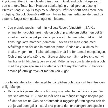
kryckorna, åter trätt in jobbets tjänst, varit i Grekland och i Norge samt
sett sitt kära Tottenham Hotspur sparka igång ytterligare en säsong i
Premier League. Spurs följs av 55-åringen i vått och torrt och i med- och
motgång. Så ock Sparsörs AIK som tyvärr haft en nedåtgående trend på
sistone. Något som gäckat laget och ledarna.
Jag pratade precis med min kollega Robert (Lindström, SAIK:s
eminente huvudtränare) i telefon och vi pratade om detta men det är
svårt att sätta fingret på, det är jättesvårt. Jag vet inte…det är…det
finns inga lätta matcher i femman. I sexan kan man vinna med
tvåsiffrigt men här är alla matcher jämna. Sedan är vi alldeles för
snälla, vi går inte in i alla närkamper, vi är lite för tunna i många lägen.
Och vi möter ofta större och äldre grabbar som är mer fysiska och vi
har lite svårt för den typen av spel. Möter vi lag som är lite snälla och
med lite yngre spelare så spelar vi otroligt mycket bättre. Vi behöver
smälla på otroligt mycket mer än vad vi gör.
Trots lagets klena form det inget fel på glädjen och träningsfliten i truppen
enligt Mange.
Vi tränade igår måndags och imorgon onsdag har vi träning igen. Så
det ser jättebra ut. Vi var 18 igår och lika många imorgon hoppas jag,
så det ser bra ut. Och de är fantastiskt taggade på träningarna och de
vet ju vad som gäller - att vi ska plocka de här poängen och speciellt