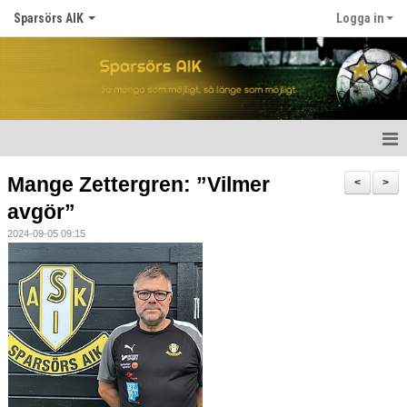
Sparsörs AIK
Logga in
Hem
Mange Zettergren: ”Vilmer
<
>
avgör”
Nyheter
2024-09-05 09:15
Om SAIK
Våra lag
Kalender
Matcher
För spelare/barn