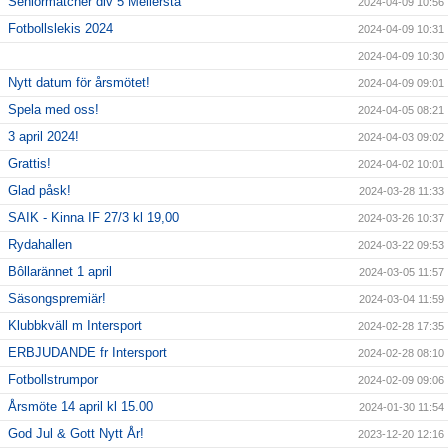
Seniormatcher div 5 Mellersta
2024-04-09 10:56
Fotbollslekis 2024
2024-04-09 10:31
2024-04-09 10:30
Nytt datum för årsmötet!
2024-04-09 09:01
Spela med oss!
2024-04-05 08:21
3 april 2024!
2024-04-03 09:02
Grattis!
2024-04-02 10:01
Glad påsk!
2024-03-28 11:33
SAIK - Kinna IF 27/3 kl 19,00
2024-03-26 10:37
Rydahallen
2024-03-22 09:53
Bôllarännet 1 april
2024-03-05 11:57
Säsongspremiär!
2024-03-04 11:59
Klubbkväll m Intersport
2024-02-28 17:35
ERBJUDANDE fr Intersport
2024-02-28 08:10
Fotbollstrumpor
2024-02-09 09:06
Årsmöte 14 april kl 15.00
2024-01-30 11:54
God Jul & Gott Nytt År!
2023-12-20 12:16