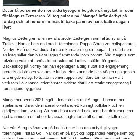
Det är få personer den förra derbysegern betydde så mycket för som
För ledare
för Magnus Zettergren. Vi tog pulsen på ”Mange” inför derbyt på
lördag och lät honom minnas tillbaka på en av hans bättre dagar i
livet.
SAIK-shopen
Magnus Zettergren är en av alla bröder Zettergren som alltid syns på
Elljusspår
Trollevi. Han är born and bred i föreningen. Pappa Göran var bollsparkare i
Norrby IF så det var dock där som karriären tog sin början. En start som
Klubbstugan
än idag håller den blåvita lågan flammande inom honom. När Magnus som
tolvåring valde att snöra fotbollsskor på Trollevi istället för gamla
Bäckeskog på Norrby har han egentligen aldrig slutat sitt engagemang i
Bildgalleri
norrorts äldsta och vackraste klubb. Han vandrade hela vägen upp genom
alla ungdomslag, fortsatte i seniortruppen och därefter har han varit
Stödmedlem
verksam i allehanda ledartjänster. Addera därtill ett starkt engagemang i
föreningens byggrupp.
Mange har sedan 2021 ingått i ledarstaben runt A-laget. I honom har
spelarna en drivande materialförvaltare, ett kunnigt bollplank och en
glädjespridare av rang. Att han dessutom är kock samt har dokumenterat
god kännedom om öl gör knappast lagfesterna till sämre tillställningar.
När vårt A-lag i våras var på besök i norr hos den betydligt yngre
föreningen Fristad GoIF var det en på kryckor hoppandes Mange som tog
plats vid sidan av avbytarbåset. Ett liv i fotbollens tjänst hade satt sina