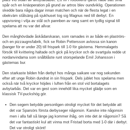
spår och en knäoperation på grund av artros blev oundviklig. Operationen
skedde bara några dagar innan matchen och när de flesta legat i en
obekväm stålsäng på sjukhuset tog sig Magnus ned till derbyt. En
uppvisning i vilja av stål och pannben av rang samt en tydlig signal till
spelarna att nu var det allvar.
Den månghövdade åskådarskaran, som ramades in av både en plaströrs-
och en pizzaugnsfabrik, fick se Robin Pettersson avlossa sin kanon
(banger för er under 20) till frispark till 1-0 för gästerna. Hemmalagets
försök till kvittering haltade och gick på kryckor och de svartgula redde ut
nordanvindarna som snålblåste runt storspelande Emil Johansson i
gästernas bur.
Den starkaste bilden från derbyt hos många saikare var nog sekunden
efter att unge Robin dundrat in sin frispark. Dels jublet hos spelarna men
också när två kryckor höjdes i luften från en stol vid bortalagets
avbytarbås. Det var en gest som innehöll lika mycket glädje som en
klassisk TV-puckshög gör.
Den segern betydde personligen otroligt mycket för det betydde att
det var Sparsörs första derbyseger någonsin. Kanske inte någonsin
men i alla fall så länge jag kommer ihåg, om inte det är någonsin? Så
det var fantastiskt kul att vinna mot Fristad borta med 1-0 där i derbyt.
Det var otroligt skönt!