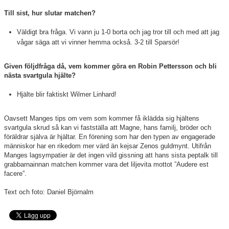
Till sist, hur slutar matchen?
Väldigt bra fråga. Vi vann ju 1-0 borta och jag tror till och med att jag
vågar säga att vi vinner hemma också. 3-2 till Sparsör!
Given följdfråga då, vem kommer göra en Robin Pettersson och bli
nästa svartgula hjälte?
Hjälte blir faktiskt Wilmer Linhard!
Oavsett Manges tips om vem som kommer få iklädda sig hjältens
svartgula skrud så kan vi fastställa att Magne, hans familj, bröder och
föräldrar själva är hjältar. En förening som har den typen av engagerade
människor har en rikedom mer värd än kejsar Zenos guldmynt. Utifrån
Manges lagsympatier är det ingen vild gissning att hans sista peptalk till
grabbarnainnan matchen kommer vara det liljevita mottot ”Audere est
facere”.
Text och foto: Daniel Björnalm