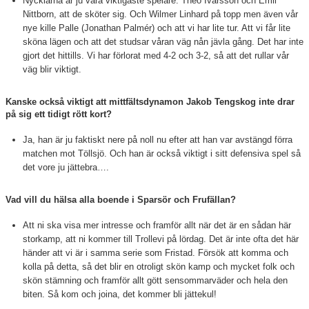
Nycklarna är ju våra viktigaste spelare: Theo Ivarsson och Emil
Nittborn, att de sköter sig. Och Wilmer Linhard på topp men även vår
nye kille Palle (Jonathan Palmér) och att vi har lite tur. Att vi får lite
sköna lägen och att det studsar våran väg nån jävla gång. Det har inte
gjort det hittills. Vi har förlorat med 4-2 och 3-2, så att det rullar vår
väg blir viktigt.
Kanske också viktigt att mittfältsdynamon Jakob Tengskog inte drar
på sig ett tidigt rött kort?
Ja, han är ju faktiskt nere på noll nu efter att han var avstängd förra
matchen mot Töllsjö. Och han är också viktigt i sitt defensiva spel så
det vore ju jättebra….
Vad vill du hälsa alla boende i Sparsör och Frufällan?
Att ni ska visa mer intresse och framför allt när det är en sådan här
storkamp, att ni kommer till Trollevi på lördag. Det är inte ofta det här
händer att vi är i samma serie som Fristad. Försök att komma och
kolla på detta, så det blir en otroligt skön kamp och mycket folk och
skön stämning och framför allt gött sensommarväder och hela den
biten. Så kom och joina, det kommer bli jättekul!