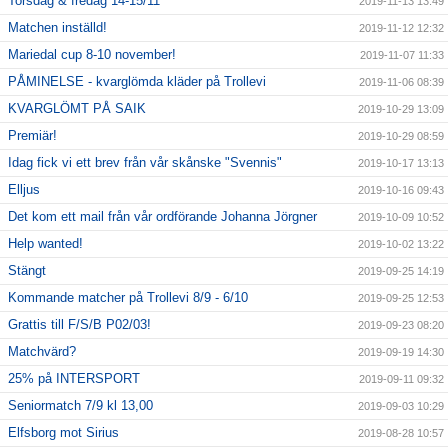
Torsdag & fredag 14-15/11
2019-11-13 13:49
Matchen inställd!
2019-11-12 12:32
Mariedal cup 8-10 november!
2019-11-07 11:33
PÅMINELSE - kvarglömda kläder på Trollevi
2019-11-06 08:39
KVARGLÖMT PÅ SAIK
2019-10-29 13:09
Premiär!
2019-10-29 08:59
Idag fick vi ett brev från vår skånske "Svennis"
2019-10-17 13:13
Elljus
2019-10-16 09:43
Det kom ett mail från vår ordförande Johanna Jörgner
2019-10-09 10:52
Help wanted!
2019-10-02 13:22
Stängt
2019-09-25 14:19
Kommande matcher på Trollevi 8/9 - 6/10
2019-09-25 12:53
Grattis till F/S/B P02/03!
2019-09-23 08:20
Matchvärd?
2019-09-19 14:30
25% på INTERSPORT
2019-09-11 09:32
Seniormatch 7/9 kl 13,00
2019-09-03 10:29
Elfsborg mot Sirius
2019-08-28 10:57