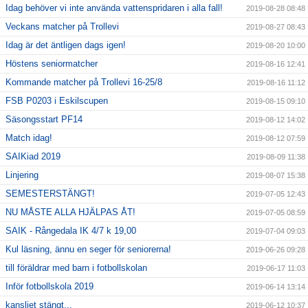
Idag behöver vi inte använda vattenspridaren i alla fall!
2019-08-28 08:48
Veckans matcher på Trollevi
2019-08-27 08:43
Idag är det äntligen dags igen!
2019-08-20 10:00
Höstens seniormatcher
2019-08-16 12:41
Kommande matcher på Trollevi 16-25/8
2019-08-16 11:12
FSB P0203 i Eskilscupen
2019-08-15 09:10
Säsongsstart PF14
2019-08-12 14:02
Match idag!
2019-08-12 07:59
SAIKiad 2019
2019-08-09 11:38
Linjering
2019-08-07 15:38
SEMESTERSTÄNGT!
2019-07-05 12:43
NU MÅSTE ALLA HJÄLPAS ÅT!
2019-07-05 08:59
SAIK - Rångedala IK 4/7 k 19,00
2019-07-04 09:03
Kul läsning, ännu en seger för seniorerna!
2019-06-26 09:28
till föräldrar med barn i fotbollskolan
2019-06-17 11:03
Inför fotbollskola 2019
2019-06-14 13:14
kansliet stängt...
2019-06-12 10:37