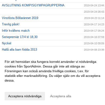
AVSLUTNING KOMPISGYMPAGRUPPERNA
2019-04-24 13:44
2019-04-24 08:43
Vinstlista Bôllarännet 2019
2019-04-23 11:14
Trevlig påsk!
2019-04-17 14:23
Inför kvällens match
2019-04-17 09:24
Seriepremiär 17/4 kl 18,30
2019-04-16 07:59
Nyckel
2019-04-10 09:09
Hallå alla barn födda 2013
2019-04-08 23:39
Fotbollsskola 2019
2019-04-08 23:36
För att hemsidan ska fungera korrekt använder vi nödvändiga
Tjoho, återväxten är säkrad!
2019-04-01 08:58
cookies från SportAdmin. Dessa går inte att stänga av.
En sommarhälsning fr 2018
2019-03-28 15:49
Föreningen kan också använda frivilliga cookies, t.ex. för
GLÖM EJ!
2019-03-26 11:47
statistik eller marknadsföring. Du väljer själv om du vill acceptera
dessa.
Lagfotografering
2019-03-20 10:00
Anpassa dina val
Dagens DM-match SAIK Senior - Borgstena IF
2019-03-20 08:13
INTERSPORT 28/3 kl 16,30-19,30
2019-03-12 14:24
Acceptera nödvändiga
Acceptera alla
Påminner om årsmötet 10/3!
2019-03-06 13:11