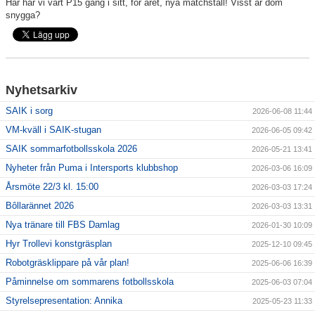
Här har vi vårt P15 gäng i sitt, för året, nya matchställ! Visst är dom
snygga?
För ledare
SAIK-shopen
Nyhetsarkiv
Elljusspår
SAIK i sorg
2026-06-08 11:44
Klubbstugan
VM-kväll i SAIK-stugan
2026-06-05 09:42
SAIK sommarfotbollsskola 2026
2026-05-21 13:41
Bildgalleri
Nyheter från Puma i Intersports klubbshop
2026-03-06 16:09
Stödmedlem
Årsmöte 22/3 kl. 15:00
2026-03-03 17:24
Bôllarännet 2026
2026-03-03 13:31
Nya tränare till FBS Damlag
2026-01-30 10:09
Hyr Trollevi konstgräsplan
2025-12-10 09:45
Robotgräsklippare på vår plan!
2025-06-06 16:39
Påminnelse om sommarens fotbollsskola
2025-06-03 07:04
Styrelsepresentation: Annika
2025-05-23 11:33