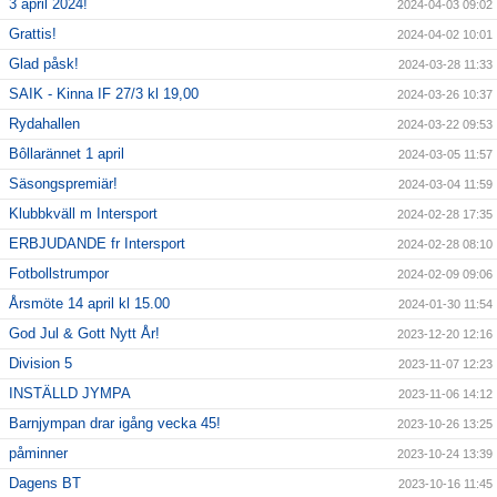
3 april 2024!
2024-04-03 09:02
Grattis!
2024-04-02 10:01
Glad påsk!
2024-03-28 11:33
SAIK - Kinna IF 27/3 kl 19,00
2024-03-26 10:37
Rydahallen
2024-03-22 09:53
Bôllarännet 1 april
2024-03-05 11:57
Säsongspremiär!
2024-03-04 11:59
Klubbkväll m Intersport
2024-02-28 17:35
ERBJUDANDE fr Intersport
2024-02-28 08:10
Fotbollstrumpor
2024-02-09 09:06
Årsmöte 14 april kl 15.00
2024-01-30 11:54
God Jul & Gott Nytt År!
2023-12-20 12:16
Division 5
2023-11-07 12:23
INSTÄLLD JYMPA
2023-11-06 14:12
Barnjympan drar igång vecka 45!
2023-10-26 13:25
påminner
2023-10-24 13:39
Dagens BT
2023-10-16 11:45