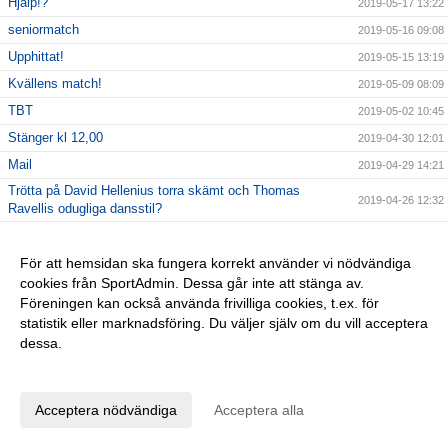
Hjälp!?
2019-05-17 13:22
seniormatch
2019-05-16 09:08
Upphittat!
2019-05-15 13:19
Kvällens match!
2019-05-09 08:09
TBT
2019-05-02 10:45
Stänger kl 12,00
2019-04-30 12:01
Mail
2019-04-29 14:21
Trötta på David Hellenius torra skämt och Thomas
2019-04-26 12:32
Ravellis odugliga dansstil?
Datorkrångel!
2019-04-25 11:24
AVSLUTNING KOMPISGYMPAGRUPPERNA
För att hemsidan ska fungera korrekt använder vi nödvändiga
2019-04-24 13:44
cookies från SportAdmin. Dessa går inte att stänga av.
2019-04-24 08:43
Föreningen kan också använda frivilliga cookies, t.ex. för
Vinstlista Bôllarännet 2019
2019-04-23 11:14
statistik eller marknadsföring. Du väljer själv om du vill acceptera
dessa.
Trevlig påsk!
2019-04-17 14:23
Anpassa dina val
Inför kvällens match
2019-04-17 09:24
Seriepremiär 17/4 kl 18,30
2019-04-16 07:59
Acceptera nödvändiga
Acceptera alla
Nyckel
2019-04-10 09:09