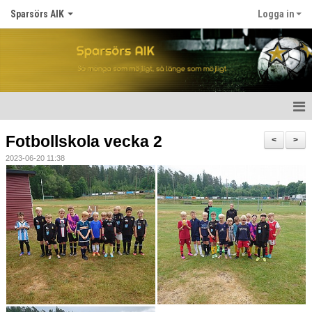
Sparsörs AIK
Logga in
Hem
Fotbollskola vecka 2
<
>
2023-06-20 11:38
Nyheter
Om SAIK
Våra lag
Kalender
Matcher
För spelare/barn