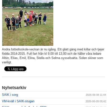
För ledare
SAIK-shopen
Elljusspår
Klubbstugan
Andra fotbollsskole-veckan är nu igång. Ett glatt gäng med killar och tjejer
Bildgalleri
födda 2014-2015. Full fart från kl 9,00 till 13,00 och de håller våra ledare
Albin, Elias, Emil, Elina, Stella och Selma sysselsatta. Solen skiner som
vanligt.
Stödmedlem
Nyhetsarkiv
SAIK i sorg
2026-06-08 11:44
VM-kväll i SAIK-stugan
2026-06-05 09:42