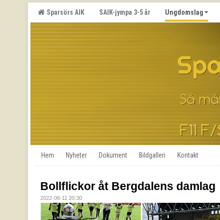
Sparsörs AIK
SAIK-jympa 3-5 år
Ungdomslag
Hem
Nyheter
Dokument
Bildgalleri
Kontakt
Bollflickor åt Bergdalens damlag
2022-06-11 20:30