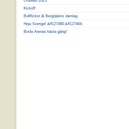
Ö-bollen 2023
Kickoff
Bollflickor åt Bergdalens damlag
Heja Sverige! &#127480;&#127466;
Borås Arenas bästa gäng!