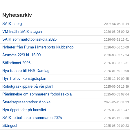
För ledare
Nyhetsarkiv
SAIK i sorg
2026-06-08 11:44
SAIK-shopen
VM-kväll i SAIK-stugan
2026-06-05 09:42
Elljusspår
SAIK sommarfotbollsskola 2026
2026-05-21 13:41
Nyheter från Puma i Intersports klubbshop
2026-03-06 16:09
Klubbstugan
Årsmöte 22/3 kl. 15:00
2026-03-03 17:24
Bôllarännet 2026
Bildgalleri
2026-03-03 13:31
Nya tränare till FBS Damlag
2026-01-30 10:09
Stödmedlem
Hyr Trollevi konstgräsplan
2025-12-10 09:45
Robotgräsklippare på vår plan!
2025-06-06 16:39
Påminnelse om sommarens fotbollsskola
2025-06-03 07:04
Styrelsepresentation: Annika
2025-05-23 11:33
Nya öppettider på kansliet
2025-05-20 15:47
SAIK fotbollsskola sommaren 2025
2025-05-16 12:58
Stängsel
2025-05-09 09:23