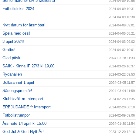
Seniormatcher div 5 Mellersta
2024-04-09 10:56
Fotbollslekis 2024
2024-04-09 10:31
2024-04-09 10:30
Nytt datum för årsmötet!
2024-04-09 09:01
Spela med oss!
2024-04-05 08:21
3 april 2024!
2024-04-03 09:02
Grattis!
2024-04-02 10:01
Glad påsk!
2024-03-28 11:33
SAIK - Kinna IF 27/3 kl 19,00
2024-03-26 10:37
Rydahallen
2024-03-22 09:53
Bôllarännet 1 april
2024-03-05 11:57
Säsongspremiär!
2024-03-04 11:59
Klubbkväll m Intersport
2024-02-28 17:35
ERBJUDANDE fr Intersport
2024-02-28 08:10
Fotbollstrumpor
2024-02-09 09:06
Årsmöte 14 april kl 15.00
2024-01-30 11:54
God Jul & Gott Nytt År!
2023-12-20 12:16