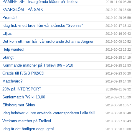
PÅMINELSE - kvarglömda kläder på Trollevi
2019-11-06 08:39
KVARGLÖMT PÅ SAIK
2019-10-29 13:09
Premiär!
2019-10-29 08:59
Idag fick vi ett brev från vår skånske "Svennis"
2019-10-17 13:13
Elljus
2019-10-16 09:43
Det kom ett mail från vår ordförande Johanna Jörgner
2019-10-09 10:52
Help wanted!
2019-10-02 13:22
Stängt
2019-09-25 14:19
Kommande matcher på Trollevi 8/9 - 6/10
2019-09-25 12:53
Grattis till F/S/B P02/03!
2019-09-23 08:20
Matchvärd?
2019-09-19 14:30
25% på INTERSPORT
2019-09-11 09:32
Seniormatch 7/9 kl 13,00
2019-09-03 10:29
Elfsborg mot Sirius
2019-08-28 10:57
Idag behöver vi inte använda vattenspridaren i alla fall!
2019-08-28 08:48
Veckans matcher på Trollevi
2019-08-27 08:43
Idag är det äntligen dags igen!
2019-08-20 10:00