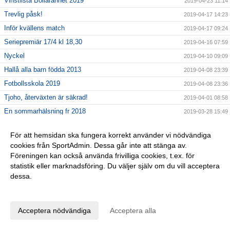
Vinstlista Bôllarännet 2019
2019-04-23 11:14
Trevlig påsk!
2019-04-17 14:23
Inför kvällens match
2019-04-17 09:24
Seriepremiär 17/4 kl 18,30
2019-04-16 07:59
Nyckel
2019-04-10 09:09
Hallå alla barn födda 2013
2019-04-08 23:39
Fotbollsskola 2019
2019-04-08 23:36
Tjoho, återväxten är säkrad!
2019-04-01 08:58
En sommarhälsning fr 2018
2019-03-28 15:49
GLÖM EJ!
2019-03-26 11:47
För att hemsidan ska fungera korrekt använder vi nödvändiga
Lagfotografering
2019-03-20 10:00
cookies från SportAdmin. Dessa går inte att stänga av.
Dagens DM-match SAIK Senior - Borgstena IF
2019-03-20 08:13
Föreningen kan också använda frivilliga cookies, t.ex. för
statistik eller marknadsföring. Du väljer själv om du vill acceptera
INTERSPORT 28/3 kl 16,30-19,30
2019-03-12 14:24
dessa.
Påminner om årsmötet 10/3!
2019-03-06 13:11
Anpassa dina val
25% på Intersport
2019-03-04 10:34
FOTBOLLSLEKIS
2019-02-27 11:49
Acceptera nödvändiga
Acceptera alla
Kom och köp!
2019-02-22 12:48