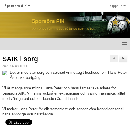
Sparsörs AIK
Logga in
Hem
SAIK i sorg
<
>
2026-06-08 11:44
Nyheter
Det är med stor sorg och saknad vi mottagit beskedet om Hans-Peter
Åsbrinks bortgång.
Om SAIK
Vi är många som minns Hans-Peter och hans fantastiska arbete för
Våra lag
Sparsörs AIK. Vi minns också en extraordinär och vänlig människa, alltid
med vänliga ord och ett leende nära till hands.
Kalender
Vi tackar Hans-Peter för allt samarbete och sänder våra kondoleanser till
hans anhöriga och närstående.
Matcher
För spelare/barn