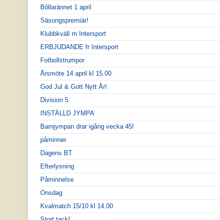
Bôllarännet 1 april
Säsongspremiär!
Klubbkväll m Intersport
ERBJUDANDE fr Intersport
Fotbollstrumpor
Årsmöte 14 april kl 15.00
God Jul & Gott Nytt År!
Division 5
INSTÄLLD JYMPA
Barnjympan drar igång vecka 45!
påminner
Dagens BT
Efterlysning
Påminnelse
Onsdag
Kvalmatch 15/10 kl 14.00
Stort tack!