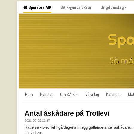
Sparsörs AIK
SAIK-jympa 3-5 år
Ungdomslag
Hem
Nyheter
Om SAIK
Våra lag
Kalender
Mat
Antal åskådare på Trollevi
2021-07-02 11:17
Rättelse
- blev fel i gårdagens inlägg gällande antal åskådare. 
tillsvidare: