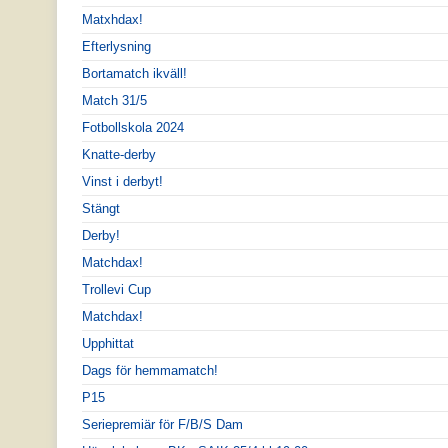
Matxhdax!
Efterlysning
Bortamatch ikväll!
Match 31/5
Fotbollskola 2024
Knatte-derby
Vinst i derbyt!
Stängt
Derby!
Matchdax!
Trollevi Cup
Matchdax!
Upphittat
Dags för hemmamatch!
P15
Seriepremiär för F/B/S Dam