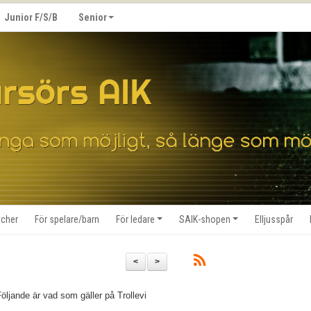
Junior F/S/B
Senior
cher
För spelare/barn
För ledare
SAIK-shopen
Elljusspår
<
>
Följande är vad som gäller på Trollevi