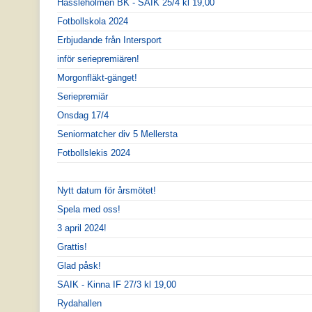
Hässleholmen BK - SAIK 25/4 kl 19,00
Fotbollskola 2024
Erbjudande från Intersport
inför seriepremiären!
Morgonfläkt-gänget!
Seriepremiär
Onsdag 17/4
Seniormatcher div 5 Mellersta
Fotbollslekis 2024
Nytt datum för årsmötet!
Spela med oss!
3 april 2024!
Grattis!
Glad påsk!
SAIK - Kinna IF 27/3 kl 19,00
Rydahallen