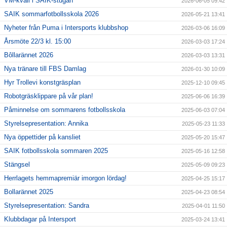
VM-kväll i SAIK-stugan
2026-06-05 09:42
SAIK sommarfotbollsskola 2026
2026-05-21 13:41
För ledare
Nyheter från Puma i Intersports klubbshop
2026-03-06 16:09
Årsmöte 22/3 kl. 15:00
2026-03-03 17:24
SAIK-shopen
Bôllarännet 2026
2026-03-03 13:31
Elljusspår
Nya tränare till FBS Damlag
2026-01-30 10:09
Hyr Trollevi konstgräsplan
2025-12-10 09:45
Klubbstugan
Robotgräsklippare på vår plan!
2025-06-06 16:39
Påminnelse om sommarens fotbollsskola
Bildgalleri
2025-06-03 07:04
Styrelsepresentation: Annika
2025-05-23 11:33
Stödmedlem
Nya öppettider på kansliet
2025-05-20 15:47
SAIK fotbollsskola sommaren 2025
2025-05-16 12:58
Stängsel
2025-05-09 09:23
Herrlagets hemmapremiär imorgon lördag!
2025-04-25 15:17
Bollarännet 2025
2025-04-23 08:54
Styrelsepresentation: Sandra
2025-04-01 11:50
Klubbdagar på Intersport
2025-03-24 13:41