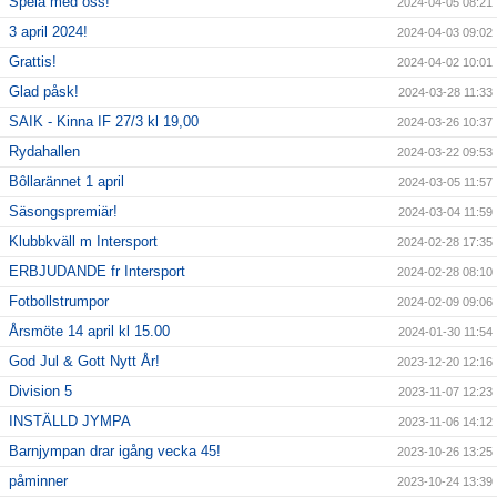
Spela med oss!
2024-04-05 08:21
3 april 2024!
2024-04-03 09:02
Grattis!
2024-04-02 10:01
Glad påsk!
2024-03-28 11:33
SAIK - Kinna IF 27/3 kl 19,00
2024-03-26 10:37
Rydahallen
2024-03-22 09:53
Bôllarännet 1 april
2024-03-05 11:57
Säsongspremiär!
2024-03-04 11:59
Klubbkväll m Intersport
2024-02-28 17:35
ERBJUDANDE fr Intersport
2024-02-28 08:10
Fotbollstrumpor
2024-02-09 09:06
Årsmöte 14 april kl 15.00
2024-01-30 11:54
God Jul & Gott Nytt År!
2023-12-20 12:16
Division 5
2023-11-07 12:23
INSTÄLLD JYMPA
2023-11-06 14:12
Barnjympan drar igång vecka 45!
2023-10-26 13:25
påminner
2023-10-24 13:39