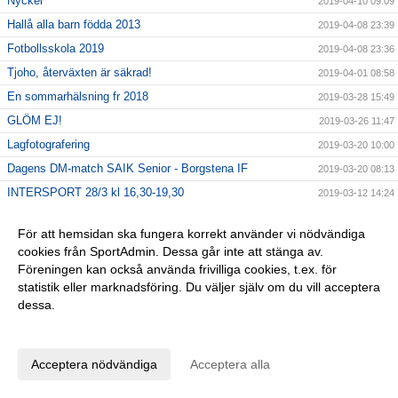
Nyckel
2019-04-10 09:09
Hallå alla barn födda 2013
2019-04-08 23:39
Fotbollsskola 2019
2019-04-08 23:36
Tjoho, återväxten är säkrad!
2019-04-01 08:58
En sommarhälsning fr 2018
2019-03-28 15:49
GLÖM EJ!
2019-03-26 11:47
Lagfotografering
2019-03-20 10:00
Dagens DM-match SAIK Senior - Borgstena IF
2019-03-20 08:13
INTERSPORT 28/3 kl 16,30-19,30
2019-03-12 14:24
Påminner om årsmötet 10/3!
2019-03-06 13:11
För att hemsidan ska fungera korrekt använder vi nödvändiga
25% på Intersport
2019-03-04 10:34
cookies från SportAdmin. Dessa går inte att stänga av.
FOTBOLLSLEKIS
2019-02-27 11:49
Föreningen kan också använda frivilliga cookies, t.ex. för
statistik eller marknadsföring. Du väljer själv om du vill acceptera
Kom och köp!
2019-02-22 12:48
dessa.
C-diplom utbildning!
2019-02-05 08:33
Anpassa dina val
Grattis F/S/B P16!
2019-02-04 08:33
C-diplom-utbildning
2019-01-28 09:16
Acceptera nödvändiga
Acceptera alla
ÅRSMÖTE 10/3-2019
2019-01-28 08:29