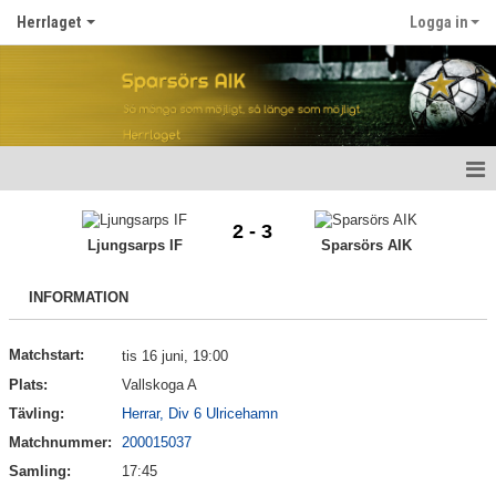
Herrlaget
Logga in
Hem
2 - 3
Ljungsarps IF
Sparsörs AIK
Nyheter
INFORMATION
Kalender
Truppen
Matchstart:
tis 16 juni, 19:00
Plats:
Vallskoga A
Gästbok
Tävling:
Herrar, Div 6 Ulricehamn
Matchnummer:
200015037
Bildgalleri
Samling:
17:45
Dokument