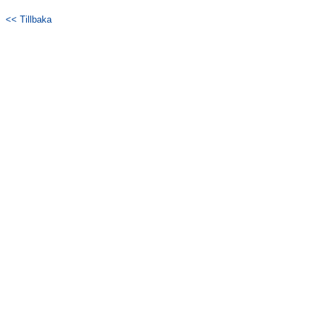
<< Tillbaka
Kontakt
Matcher