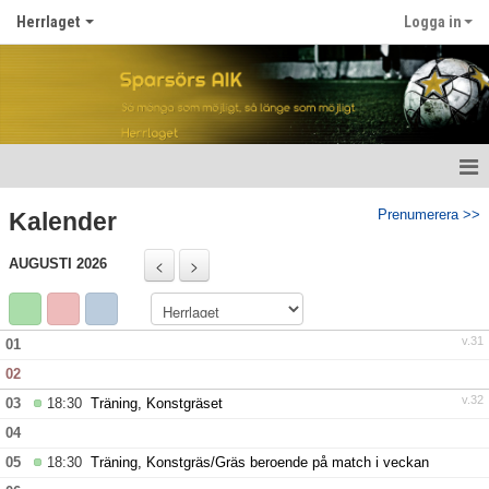
Herrlaget
Logga in
Hem
Prenumerera >>
Kalender
Nyheter
AUGUSTI 2026
Kalender
v.31
01
Truppen
02
Gästbok
v.32
03
18:30
Träning, Konstgräset
04
Bildgalleri
05
18:30
Träning, Konstgräs/Gräs beroende på match i veckan
Dokument