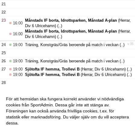
21
22
23
Månstads IF borta, Idrottsparken, Månstad A-plan
(Herrar,
16:00
Div 6 Ulricehamn)
(..)
Månstads IF borta, Idrottsparken, Månstad A-plan
(Herrar,
16:00
Div 6 Ulricehamn)
(..)
v.35
24
19:00
Träning, Konstgräs/Gräs beroende på match i veckan
(..)
25
26
19:00
Träning, Konstgräs/Gräs beroende på match i veckan
(..)
27
19:00
Sjötofta IF hemma, Trollevi B
(Herrar, Div 6 Ulricehamn)
(..)
19:00
Sjötofta IF hemma, Trollevi B
(Herrar, Div 6 Ulricehamn)
(..)
28
29
För att hemsidan ska fungera korrekt använder vi nödvändiga
30
cookies från SportAdmin. Dessa går inte att stänga av.
v.36
31
19:00
Träning, Konstgräs/Gräs beroende på match i veckan
(..)
Föreningen kan också använda frivilliga cookies, t.ex. för
statistik eller marknadsföring. Du väljer själv om du vill acceptera
dessa.
Anpassa dina val