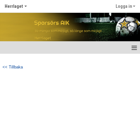
Herrlaget
Logga in
Hem
<< Tillbaka
Nyheter
Kalender
Truppen
Gästbok
Bildgalleri
Dokument