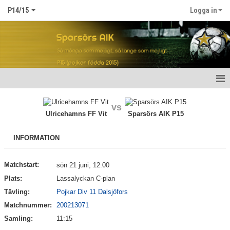
P14/15
Logga in
Hem P14/15
vs
Ulricehamns FF Vit
Sparsörs AIK P15
Nyheter
INFORMATION
Kalender
Matcher
Matchstart:
sön 21 juni, 12:00
Plats:
Lassalyckan C-plan
Truppen
Tävling:
Pojkar Div 11 Dalsjöfors
Matchnummer:
200213071
Bildgalleri
Samling:
11:15
Dokument