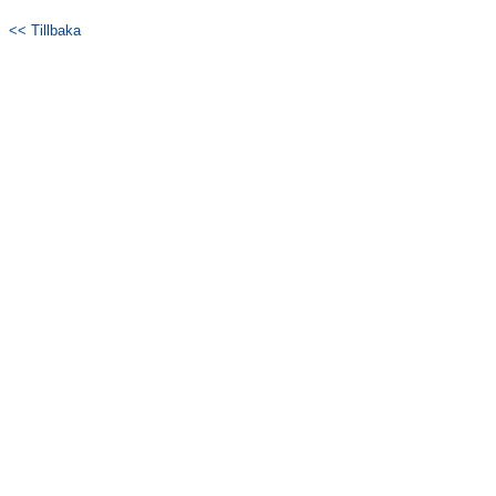
<< Tillbaka
Kontakt
Matcher