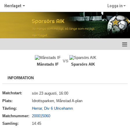
Herrlaget
Logga in
Hem
vs
Månstads IF
Sparsörs AIK
Nyheter
INFORMATION
Kalender
Truppen
Matchstart:
sön 23 augusti, 16:00
Plats:
Idrottsparken, Månstad A-plan
Gästbok
Tävling:
Herrar, Div 6 Ulricehamn
Matchnummer:
200015060
Bildgalleri
Samling:
14:45
Dokument