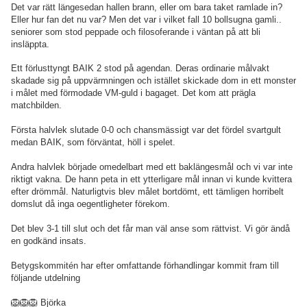
Det var rätt längesedan hallen brann, eller om bara taket ramlade in?
Eller hur fan det nu var? Men det var i vilket fall 10 bollsugna gamli..
seniorer som stod peppade och filosoferande i väntan på att bli
insläppta.
Ett förlusttyngt BAIK 2 stod på agendan. Deras ordinarie målvakt
skadade sig på uppvärmningen och istället skickade dom in ett monster
i målet med förmodade VM-guld i bagaget. Det kom att prägla
matchbilden.
Första halvlek slutade 0-0 och chansmässigt var det fördel svartgult
medan BAIK, som förväntat, höll i spelet.
Andra halvlek började omedelbart med ett baklängesmål och vi var inte
riktigt vakna. De hann peta in ett ytterligare mål innan vi kunde kvittera
efter drömmål. Naturligtvis blev målet bortdömt, ett tämligen horribelt
domslut då inga oegentligheter förekom.
Det blev 3-1 till slut och det får man väl anse som rättvist. Vi gör ändå
en godkänd insats.
Betygskommitén har efter omfattande förhandlingar kommit fram till
följande utdelning
🦁🦁🦁 Björka