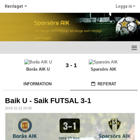
Herrlaget
Logga in
Hem
3 - 1
Borås AIK U
Sparsörs AIK
Nyheter
INFORMATION
REFERAT
Kalender
Truppen
Baik U - Saik FUTSAL 3-1
2019-11-22 20:00
Gästbok
Bildgalleri
Dokument